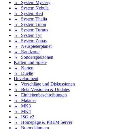
↳ System Mystery
↳ System Nebula
↳ System Red
↳ System Thalia
↳ System Tulon
↳ System Turnus
↳ System Tyr
↳ System Zonas
↳ Neuspielerplanet
↳ Randzone
↳ Sonderspielzonen
Karten und Spiele
↳ Karten
↳ Duelle
Development
↳ Vorschläge und Diskussionen
↳ Beta-Versionen & Updates
↳ Einheitenbeschreibungen
↳ Malaner
↳ MK3
↳ MK4
↳ ISG v2
↳ Homepage & PBEM Server
↳ Bugmeldungen