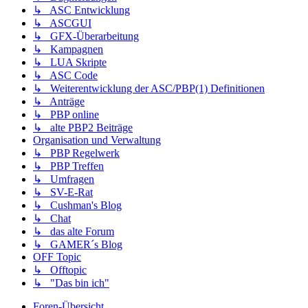
↳ ASC Entwicklung
↳ ASCGUI
↳ GFX-Überarbeitung
↳ Kampagnen
↳ LUA Skripte
↳ ASC Code
↳ Weiterentwicklung der ASC/PBP(1) Definitionen
↳ Anträge
↳ PBP online
↳ alte PBP2 Beiträge
Organisation und Verwaltung
↳ PBP Regelwerk
↳ PBP Treffen
↳ Umfragen
↳ SV-E-Rat
↳ Cushman's Blog
↳ Chat
↳ das alte Forum
↳ GAMER´s Blog
OFF Topic
↳ Offtopic
↳ "Das bin ich"
Foren-Übersicht