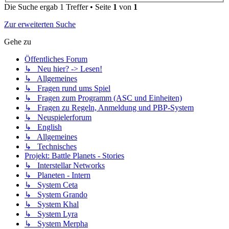
Die Suche ergab 1 Treffer • Seite
1
von
1
Zur erweiterten Suche
Gehe zu
Öffentliches Forum
↳ Neu hier? -> Lesen!
↳ Allgemeines
↳ Fragen rund ums Spiel
↳ Fragen zum Programm (ASC und Einheiten)
↳ Fragen zu Regeln, Anmeldung und PBP-System
↳ Neuspielerforum
↳ English
↳ Allgemeines
↳ Technisches
Projekt: Battle Planets - Stories
↳ Interstellar Networks
↳ Planeten - Intern
↳ System Ceta
↳ System Grando
↳ System Khal
↳ System Lyra
↳ System Merpha