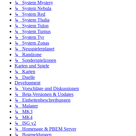
↳ System Mystery
↳ System Nebula
↳ System Red
↳ System Thalia
↳ System Tulon
↳ System Turnus
↳ System Tyr
↳ System Zonas
↳ Neuspielerplanet
↳ Randzone
↳ Sonderspielzonen
Karten und Spiele
↳ Karten
↳ Duelle
Development
↳ Vorschläge und Diskussionen
↳ Beta-Versionen & Updates
↳ Einheitenbeschreibungen
↳ Malaner
↳ MK3
↳ MK4
↳ ISG v2
↳ Homepage & PBEM Server
↳ Bugmeldungen