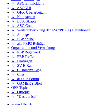
↳ ASC Entwicklung
↳ ASCGUI
↳ GFX-Überarbeitung
↳ Kampagnen
↳ LUA Skripte
↳ ASC Code
↳ Weiterentwicklung der ASC/PBP(1) Definitionen
↳ Anträge
↳ PBP online
↳ alte PBP2 Beiträge
Organisation und Verwaltung
↳ PBP Regelwerk
↳ PBP Treffen
↳ Umfragen
↳ SV-E-Rat
↳ Cushman's Blog
↳ Chat
↳ das alte Forum
↳ GAMER´s Blog
OFF Topic
↳ Offtopic
↳ "Das bin ich"
Foren-Übersicht