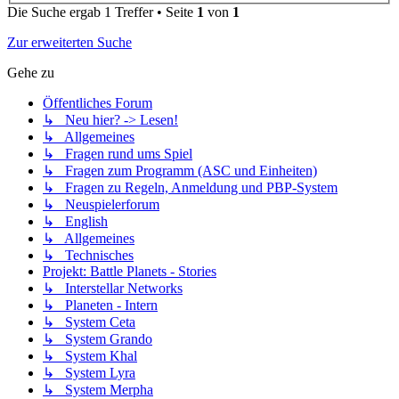
Die Suche ergab 1 Treffer • Seite
1
von
1
Zur erweiterten Suche
Gehe zu
Öffentliches Forum
↳ Neu hier? -> Lesen!
↳ Allgemeines
↳ Fragen rund ums Spiel
↳ Fragen zum Programm (ASC und Einheiten)
↳ Fragen zu Regeln, Anmeldung und PBP-System
↳ Neuspielerforum
↳ English
↳ Allgemeines
↳ Technisches
Projekt: Battle Planets - Stories
↳ Interstellar Networks
↳ Planeten - Intern
↳ System Ceta
↳ System Grando
↳ System Khal
↳ System Lyra
↳ System Merpha