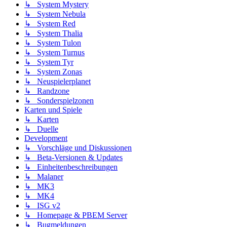
↳ System Mystery
↳ System Nebula
↳ System Red
↳ System Thalia
↳ System Tulon
↳ System Turnus
↳ System Tyr
↳ System Zonas
↳ Neuspielerplanet
↳ Randzone
↳ Sonderspielzonen
Karten und Spiele
↳ Karten
↳ Duelle
Development
↳ Vorschläge und Diskussionen
↳ Beta-Versionen & Updates
↳ Einheitenbeschreibungen
↳ Malaner
↳ MK3
↳ MK4
↳ ISG v2
↳ Homepage & PBEM Server
↳ Bugmeldungen