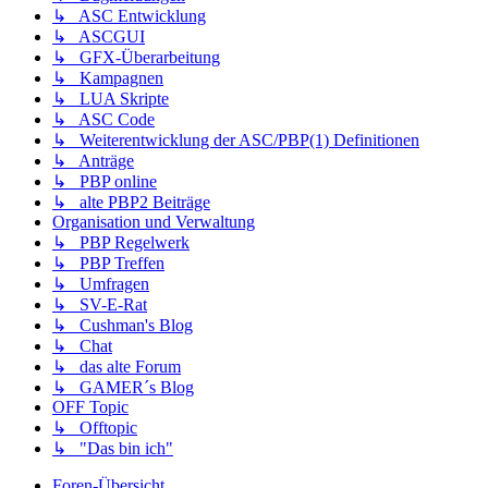
↳ ASC Entwicklung
↳ ASCGUI
↳ GFX-Überarbeitung
↳ Kampagnen
↳ LUA Skripte
↳ ASC Code
↳ Weiterentwicklung der ASC/PBP(1) Definitionen
↳ Anträge
↳ PBP online
↳ alte PBP2 Beiträge
Organisation und Verwaltung
↳ PBP Regelwerk
↳ PBP Treffen
↳ Umfragen
↳ SV-E-Rat
↳ Cushman's Blog
↳ Chat
↳ das alte Forum
↳ GAMER´s Blog
OFF Topic
↳ Offtopic
↳ "Das bin ich"
Foren-Übersicht