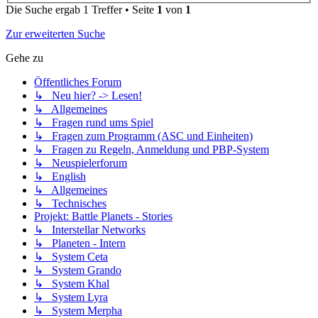
Die Suche ergab 1 Treffer • Seite
1
von
1
Zur erweiterten Suche
Gehe zu
Öffentliches Forum
↳ Neu hier? -> Lesen!
↳ Allgemeines
↳ Fragen rund ums Spiel
↳ Fragen zum Programm (ASC und Einheiten)
↳ Fragen zu Regeln, Anmeldung und PBP-System
↳ Neuspielerforum
↳ English
↳ Allgemeines
↳ Technisches
Projekt: Battle Planets - Stories
↳ Interstellar Networks
↳ Planeten - Intern
↳ System Ceta
↳ System Grando
↳ System Khal
↳ System Lyra
↳ System Merpha