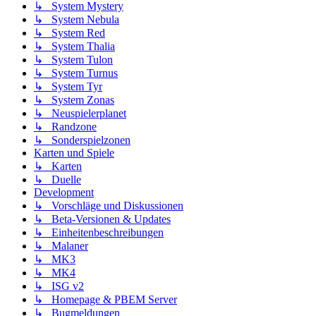
↳ System Mystery
↳ System Nebula
↳ System Red
↳ System Thalia
↳ System Tulon
↳ System Turnus
↳ System Tyr
↳ System Zonas
↳ Neuspielerplanet
↳ Randzone
↳ Sonderspielzonen
Karten und Spiele
↳ Karten
↳ Duelle
Development
↳ Vorschläge und Diskussionen
↳ Beta-Versionen & Updates
↳ Einheitenbeschreibungen
↳ Malaner
↳ MK3
↳ MK4
↳ ISG v2
↳ Homepage & PBEM Server
↳ Bugmeldungen