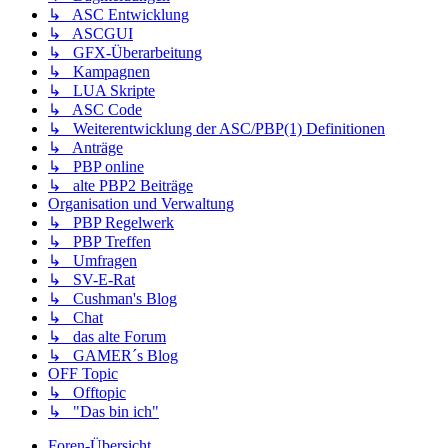
↳ ASC Entwicklung
↳ ASCGUI
↳ GFX-Überarbeitung
↳ Kampagnen
↳ LUA Skripte
↳ ASC Code
↳ Weiterentwicklung der ASC/PBP(1) Definitionen
↳ Anträge
↳ PBP online
↳ alte PBP2 Beiträge
Organisation und Verwaltung
↳ PBP Regelwerk
↳ PBP Treffen
↳ Umfragen
↳ SV-E-Rat
↳ Cushman's Blog
↳ Chat
↳ das alte Forum
↳ GAMER´s Blog
OFF Topic
↳ Offtopic
↳ "Das bin ich"
Foren-Übersicht