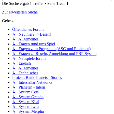
Die Suche ergab 1 Treffer • Seite
1
von
1
Zur erweiterten Suche
Gehe zu
Öffentliches Forum
↳ Neu hier? -> Lesen!
↳ Allgemeines
↳ Fragen rund ums Spiel
↳ Fragen zum Programm (ASC und Einheiten)
↳ Fragen zu Regeln, Anmeldung und PBP-System
↳ Neuspielerforum
↳ English
↳ Allgemeines
↳ Technisches
Projekt: Battle Planets - Stories
↳ Interstellar Networks
↳ Planeten - Intern
↳ System Ceta
↳ System Grando
↳ System Khal
↳ System Lyra
↳ System Merpha