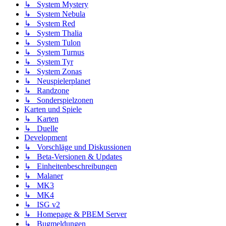
↳ System Mystery
↳ System Nebula
↳ System Red
↳ System Thalia
↳ System Tulon
↳ System Turnus
↳ System Tyr
↳ System Zonas
↳ Neuspielerplanet
↳ Randzone
↳ Sonderspielzonen
Karten und Spiele
↳ Karten
↳ Duelle
Development
↳ Vorschläge und Diskussionen
↳ Beta-Versionen & Updates
↳ Einheitenbeschreibungen
↳ Malaner
↳ MK3
↳ MK4
↳ ISG v2
↳ Homepage & PBEM Server
↳ Bugmeldungen