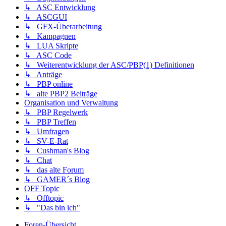
↳ ASC Entwicklung
↳ ASCGUI
↳ GFX-Überarbeitung
↳ Kampagnen
↳ LUA Skripte
↳ ASC Code
↳ Weiterentwicklung der ASC/PBP(1) Definitionen
↳ Anträge
↳ PBP online
↳ alte PBP2 Beiträge
Organisation und Verwaltung
↳ PBP Regelwerk
↳ PBP Treffen
↳ Umfragen
↳ SV-E-Rat
↳ Cushman's Blog
↳ Chat
↳ das alte Forum
↳ GAMER´s Blog
OFF Topic
↳ Offtopic
↳ "Das bin ich"
Foren-Übersicht