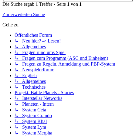
Die Suche ergab 1 Treffer • Seite
1
von
1
Zur erweiterten Suche
Gehe zu
Öffentliches Forum
↳ Neu hier? -> Lesen!
↳ Allgemeines
↳ Fragen rund ums Spiel
↳ Fragen zum Programm (ASC und Einheiten)
↳ Fragen zu Regeln, Anmeldung und PBP-System
↳ Neuspielerforum
↳ English
↳ Allgemeines
↳ Technisches
Projekt: Battle Planets - Stories
↳ Interstellar Networks
↳ Planeten - Intern
↳ System Ceta
↳ System Grando
↳ System Khal
↳ System Lyra
↳ System Merpha