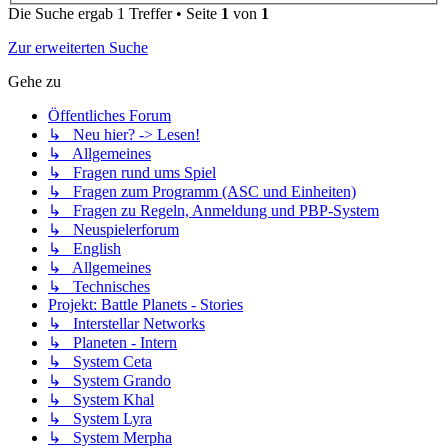
Die Suche ergab 1 Treffer • Seite
1
von
1
Zur erweiterten Suche
Gehe zu
Öffentliches Forum
↳ Neu hier? -> Lesen!
↳ Allgemeines
↳ Fragen rund ums Spiel
↳ Fragen zum Programm (ASC und Einheiten)
↳ Fragen zu Regeln, Anmeldung und PBP-System
↳ Neuspielerforum
↳ English
↳ Allgemeines
↳ Technisches
Projekt: Battle Planets - Stories
↳ Interstellar Networks
↳ Planeten - Intern
↳ System Ceta
↳ System Grando
↳ System Khal
↳ System Lyra
↳ System Merpha