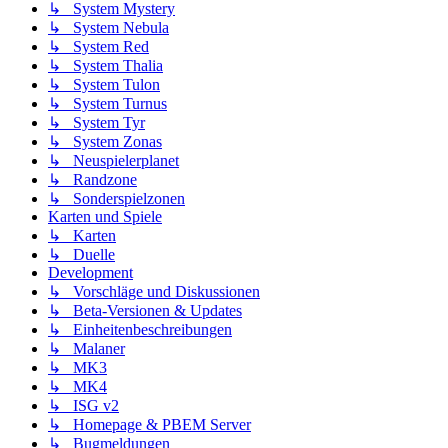
↳ System Mystery
↳ System Nebula
↳ System Red
↳ System Thalia
↳ System Tulon
↳ System Turnus
↳ System Tyr
↳ System Zonas
↳ Neuspielerplanet
↳ Randzone
↳ Sonderspielzonen
Karten und Spiele
↳ Karten
↳ Duelle
Development
↳ Vorschläge und Diskussionen
↳ Beta-Versionen & Updates
↳ Einheitenbeschreibungen
↳ Malaner
↳ MK3
↳ MK4
↳ ISG v2
↳ Homepage & PBEM Server
↳ Bugmeldungen