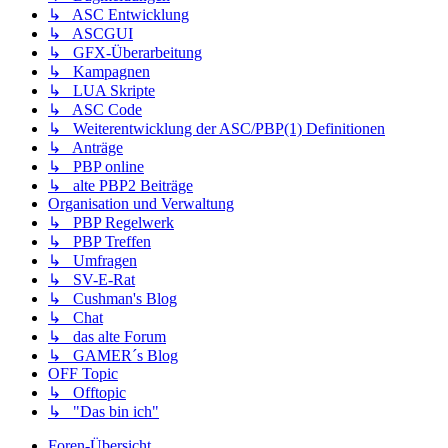
↳ ASC Entwicklung
↳ ASCGUI
↳ GFX-Überarbeitung
↳ Kampagnen
↳ LUA Skripte
↳ ASC Code
↳ Weiterentwicklung der ASC/PBP(1) Definitionen
↳ Anträge
↳ PBP online
↳ alte PBP2 Beiträge
Organisation und Verwaltung
↳ PBP Regelwerk
↳ PBP Treffen
↳ Umfragen
↳ SV-E-Rat
↳ Cushman's Blog
↳ Chat
↳ das alte Forum
↳ GAMER´s Blog
OFF Topic
↳ Offtopic
↳ "Das bin ich"
Foren-Übersicht