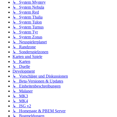
↳ System Mystery
↳ System Nebula
↳ System Red
↳ System Thalia
↳ System Tulon
↳ System Turnus
↳ System Tyr
↳ System Zonas
↳ Neuspielerplanet
↳ Randzone
↳ Sonderspielzonen
Karten und Spiele
↳ Karten
↳ Duelle
Development
↳ Vorschläge und Diskussionen
↳ Beta-Versionen & Updates
↳ Einheitenbeschreibungen
↳ Malaner
↳ MK3
↳ MK4
↳ ISG v2
↳ Homepage & PBEM Server
↳ Bugmeldungen