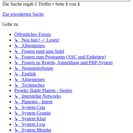
Die Suche ergab 1 Treffer • Seite
1
von
1
Zur erweiterten Suche
Gehe zu
Öffentliches Forum
↳ Neu hier? -> Lesen!
↳ Allgemeines
↳ Fragen rund ums Spiel
↳ Fragen zum Programm (ASC und Einheiten)
↳ Fragen zu Regeln, Anmeldung und PBP-System
↳ Neuspielerforum
↳ English
↳ Allgemeines
↳ Technisches
Projekt: Battle Planets - Stories
↳ Interstellar Networks
↳ Planeten - Intern
↳ System Ceta
↳ System Grando
↳ System Khal
↳ System Lyra
↳ System Merpha