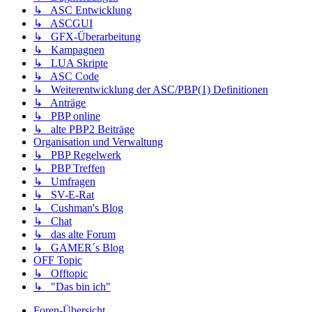
↳ ASC Entwicklung
↳ ASCGUI
↳ GFX-Überarbeitung
↳ Kampagnen
↳ LUA Skripte
↳ ASC Code
↳ Weiterentwicklung der ASC/PBP(1) Definitionen
↳ Anträge
↳ PBP online
↳ alte PBP2 Beiträge
Organisation und Verwaltung
↳ PBP Regelwerk
↳ PBP Treffen
↳ Umfragen
↳ SV-E-Rat
↳ Cushman's Blog
↳ Chat
↳ das alte Forum
↳ GAMER´s Blog
OFF Topic
↳ Offtopic
↳ "Das bin ich"
Foren-Übersicht