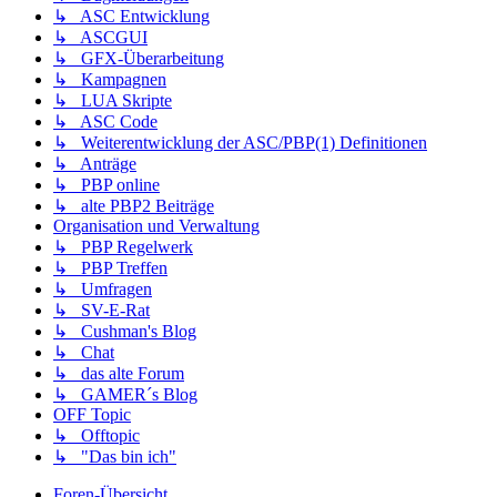
↳ ASC Entwicklung
↳ ASCGUI
↳ GFX-Überarbeitung
↳ Kampagnen
↳ LUA Skripte
↳ ASC Code
↳ Weiterentwicklung der ASC/PBP(1) Definitionen
↳ Anträge
↳ PBP online
↳ alte PBP2 Beiträge
Organisation und Verwaltung
↳ PBP Regelwerk
↳ PBP Treffen
↳ Umfragen
↳ SV-E-Rat
↳ Cushman's Blog
↳ Chat
↳ das alte Forum
↳ GAMER´s Blog
OFF Topic
↳ Offtopic
↳ "Das bin ich"
Foren-Übersicht