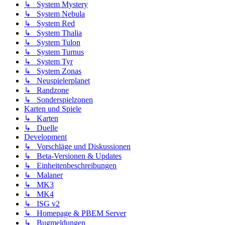
↳ System Mystery
↳ System Nebula
↳ System Red
↳ System Thalia
↳ System Tulon
↳ System Turnus
↳ System Tyr
↳ System Zonas
↳ Neuspielerplanet
↳ Randzone
↳ Sonderspielzonen
Karten und Spiele
↳ Karten
↳ Duelle
Development
↳ Vorschläge und Diskussionen
↳ Beta-Versionen & Updates
↳ Einheitenbeschreibungen
↳ Malaner
↳ MK3
↳ MK4
↳ ISG v2
↳ Homepage & PBEM Server
↳ Bugmeldungen