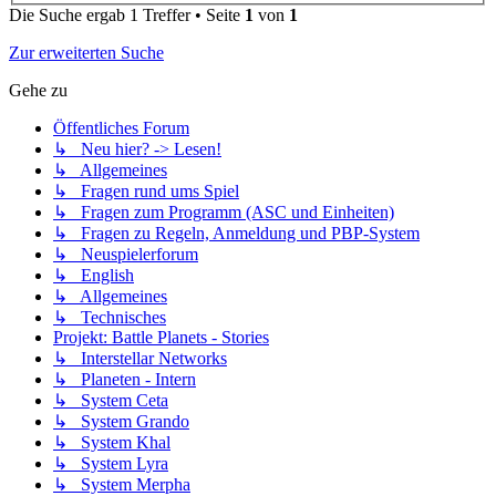
Die Suche ergab 1 Treffer • Seite
1
von
1
Zur erweiterten Suche
Gehe zu
Öffentliches Forum
↳ Neu hier? -> Lesen!
↳ Allgemeines
↳ Fragen rund ums Spiel
↳ Fragen zum Programm (ASC und Einheiten)
↳ Fragen zu Regeln, Anmeldung und PBP-System
↳ Neuspielerforum
↳ English
↳ Allgemeines
↳ Technisches
Projekt: Battle Planets - Stories
↳ Interstellar Networks
↳ Planeten - Intern
↳ System Ceta
↳ System Grando
↳ System Khal
↳ System Lyra
↳ System Merpha