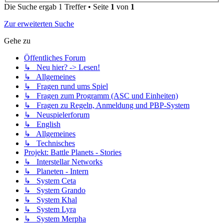
Die Suche ergab 1 Treffer • Seite
1
von
1
Zur erweiterten Suche
Gehe zu
Öffentliches Forum
↳ Neu hier? -> Lesen!
↳ Allgemeines
↳ Fragen rund ums Spiel
↳ Fragen zum Programm (ASC und Einheiten)
↳ Fragen zu Regeln, Anmeldung und PBP-System
↳ Neuspielerforum
↳ English
↳ Allgemeines
↳ Technisches
Projekt: Battle Planets - Stories
↳ Interstellar Networks
↳ Planeten - Intern
↳ System Ceta
↳ System Grando
↳ System Khal
↳ System Lyra
↳ System Merpha