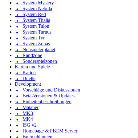
↳ System Mystery
↳ System Nebula
↳ System Red
↳ System Thalia
↳ System Tulon
↳ System Turnus
↳ System Tyr
↳ System Zonas
↳ Neuspielerplanet
↳ Randzone
↳ Sonderspielzonen
Karten und Spiele
↳ Karten
↳ Duelle
Development
↳ Vorschläge und Diskussionen
↳ Beta-Versionen & Updates
↳ Einheitenbeschreibungen
↳ Malaner
↳ MK3
↳ MK4
↳ ISG v2
↳ Homepage & PBEM Server
↳ Bugmeldungen