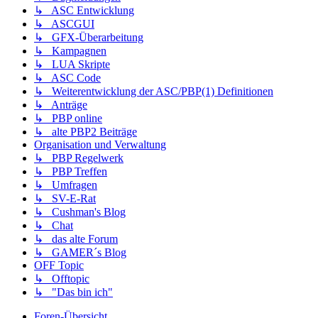
↳ ASC Entwicklung
↳ ASCGUI
↳ GFX-Überarbeitung
↳ Kampagnen
↳ LUA Skripte
↳ ASC Code
↳ Weiterentwicklung der ASC/PBP(1) Definitionen
↳ Anträge
↳ PBP online
↳ alte PBP2 Beiträge
Organisation und Verwaltung
↳ PBP Regelwerk
↳ PBP Treffen
↳ Umfragen
↳ SV-E-Rat
↳ Cushman's Blog
↳ Chat
↳ das alte Forum
↳ GAMER´s Blog
OFF Topic
↳ Offtopic
↳ "Das bin ich"
Foren-Übersicht