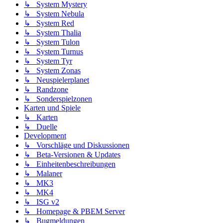
↳ System Mystery
↳ System Nebula
↳ System Red
↳ System Thalia
↳ System Tulon
↳ System Turnus
↳ System Tyr
↳ System Zonas
↳ Neuspielerplanet
↳ Randzone
↳ Sonderspielzonen
Karten und Spiele
↳ Karten
↳ Duelle
Development
↳ Vorschläge und Diskussionen
↳ Beta-Versionen & Updates
↳ Einheitenbeschreibungen
↳ Malaner
↳ MK3
↳ MK4
↳ ISG v2
↳ Homepage & PBEM Server
↳ Bugmeldungen