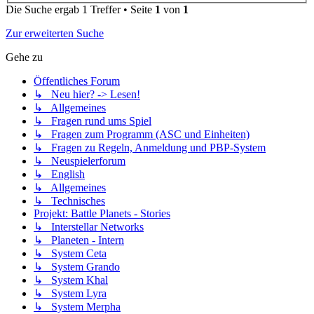
Die Suche ergab 1 Treffer • Seite
1
von
1
Zur erweiterten Suche
Gehe zu
Öffentliches Forum
↳ Neu hier? -> Lesen!
↳ Allgemeines
↳ Fragen rund ums Spiel
↳ Fragen zum Programm (ASC und Einheiten)
↳ Fragen zu Regeln, Anmeldung und PBP-System
↳ Neuspielerforum
↳ English
↳ Allgemeines
↳ Technisches
Projekt: Battle Planets - Stories
↳ Interstellar Networks
↳ Planeten - Intern
↳ System Ceta
↳ System Grando
↳ System Khal
↳ System Lyra
↳ System Merpha