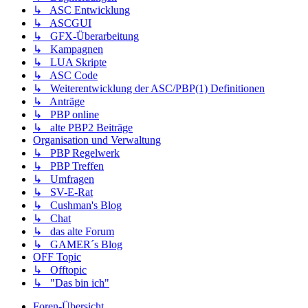
↳ ASC Entwicklung
↳ ASCGUI
↳ GFX-Überarbeitung
↳ Kampagnen
↳ LUA Skripte
↳ ASC Code
↳ Weiterentwicklung der ASC/PBP(1) Definitionen
↳ Anträge
↳ PBP online
↳ alte PBP2 Beiträge
Organisation und Verwaltung
↳ PBP Regelwerk
↳ PBP Treffen
↳ Umfragen
↳ SV-E-Rat
↳ Cushman's Blog
↳ Chat
↳ das alte Forum
↳ GAMER´s Blog
OFF Topic
↳ Offtopic
↳ "Das bin ich"
Foren-Übersicht