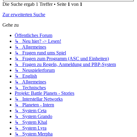
Die Suche ergab 1 Treffer • Seite
1
von
1
Zur erweiterten Suche
Gehe zu
Öffentliches Forum
↳ Neu hier? -> Lesen!
↳ Allgemeines
↳ Fragen rund ums Spiel
↳ Fragen zum Programm (ASC und Einheiten)
↳ Fragen zu Regeln, Anmeldung und PBP-System
↳ Neuspielerforum
↳ English
↳ Allgemeines
↳ Technisches
Projekt: Battle Planets - Stories
↳ Interstellar Networks
↳ Planeten - Intern
↳ System Ceta
↳ System Grando
↳ System Khal
↳ System Lyra
↳ System Merpha