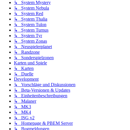
↳ System Mystery
↳ System Nebula
↳ System Red
↳ System Thalia
↳ System Tulon
↳ System Turnus
↳ System Tyr
↳ System Zonas
↳ Neuspielerplanet
↳ Randzone
↳ Sonderspielzonen
Karten und Spiele
↳ Karten
↳ Duelle
Development
↳ Vorschläge und Diskussionen
↳ Beta-Versionen & Updates
↳ Einheitenbeschreibungen
↳ Malaner
↳ MK3
↳ MK4
↳ ISG v2
↳ Homepage & PBEM Server
↳ Bugmeldungen