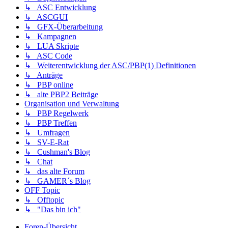
↳ ASC Entwicklung
↳ ASCGUI
↳ GFX-Überarbeitung
↳ Kampagnen
↳ LUA Skripte
↳ ASC Code
↳ Weiterentwicklung der ASC/PBP(1) Definitionen
↳ Anträge
↳ PBP online
↳ alte PBP2 Beiträge
Organisation und Verwaltung
↳ PBP Regelwerk
↳ PBP Treffen
↳ Umfragen
↳ SV-E-Rat
↳ Cushman's Blog
↳ Chat
↳ das alte Forum
↳ GAMER´s Blog
OFF Topic
↳ Offtopic
↳ "Das bin ich"
Foren-Übersicht