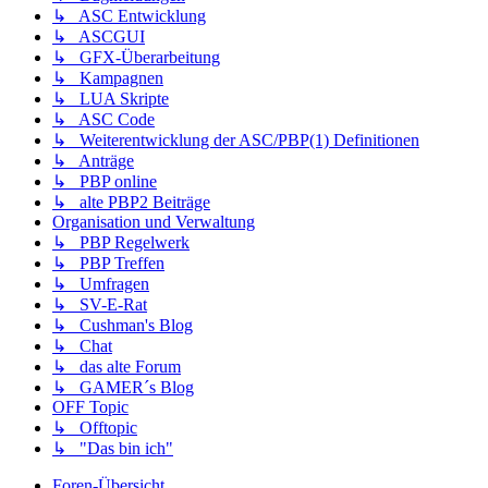
↳ ASC Entwicklung
↳ ASCGUI
↳ GFX-Überarbeitung
↳ Kampagnen
↳ LUA Skripte
↳ ASC Code
↳ Weiterentwicklung der ASC/PBP(1) Definitionen
↳ Anträge
↳ PBP online
↳ alte PBP2 Beiträge
Organisation und Verwaltung
↳ PBP Regelwerk
↳ PBP Treffen
↳ Umfragen
↳ SV-E-Rat
↳ Cushman's Blog
↳ Chat
↳ das alte Forum
↳ GAMER´s Blog
OFF Topic
↳ Offtopic
↳ "Das bin ich"
Foren-Übersicht