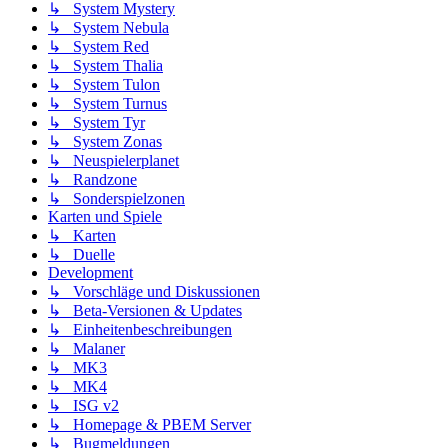
↳ System Mystery
↳ System Nebula
↳ System Red
↳ System Thalia
↳ System Tulon
↳ System Turnus
↳ System Tyr
↳ System Zonas
↳ Neuspielerplanet
↳ Randzone
↳ Sonderspielzonen
Karten und Spiele
↳ Karten
↳ Duelle
Development
↳ Vorschläge und Diskussionen
↳ Beta-Versionen & Updates
↳ Einheitenbeschreibungen
↳ Malaner
↳ MK3
↳ MK4
↳ ISG v2
↳ Homepage & PBEM Server
↳ Bugmeldungen