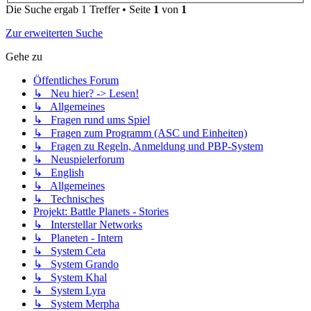
Die Suche ergab 1 Treffer • Seite
1
von
1
Zur erweiterten Suche
Gehe zu
Öffentliches Forum
↳ Neu hier? -> Lesen!
↳ Allgemeines
↳ Fragen rund ums Spiel
↳ Fragen zum Programm (ASC und Einheiten)
↳ Fragen zu Regeln, Anmeldung und PBP-System
↳ Neuspielerforum
↳ English
↳ Allgemeines
↳ Technisches
Projekt: Battle Planets - Stories
↳ Interstellar Networks
↳ Planeten - Intern
↳ System Ceta
↳ System Grando
↳ System Khal
↳ System Lyra
↳ System Merpha