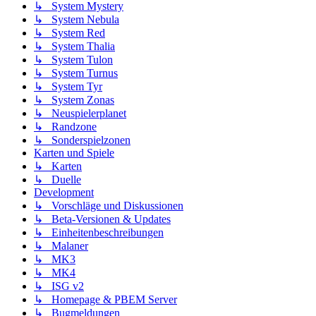
↳ System Mystery
↳ System Nebula
↳ System Red
↳ System Thalia
↳ System Tulon
↳ System Turnus
↳ System Tyr
↳ System Zonas
↳ Neuspielerplanet
↳ Randzone
↳ Sonderspielzonen
Karten und Spiele
↳ Karten
↳ Duelle
Development
↳ Vorschläge und Diskussionen
↳ Beta-Versionen & Updates
↳ Einheitenbeschreibungen
↳ Malaner
↳ MK3
↳ MK4
↳ ISG v2
↳ Homepage & PBEM Server
↳ Bugmeldungen