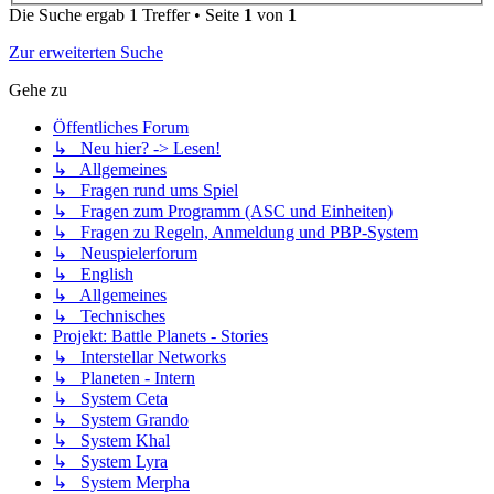
Die Suche ergab 1 Treffer • Seite
1
von
1
Zur erweiterten Suche
Gehe zu
Öffentliches Forum
↳ Neu hier? -> Lesen!
↳ Allgemeines
↳ Fragen rund ums Spiel
↳ Fragen zum Programm (ASC und Einheiten)
↳ Fragen zu Regeln, Anmeldung und PBP-System
↳ Neuspielerforum
↳ English
↳ Allgemeines
↳ Technisches
Projekt: Battle Planets - Stories
↳ Interstellar Networks
↳ Planeten - Intern
↳ System Ceta
↳ System Grando
↳ System Khal
↳ System Lyra
↳ System Merpha