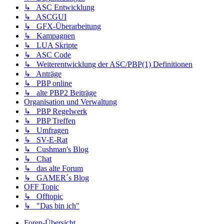
↳ ASC Entwicklung
↳ ASCGUI
↳ GFX-Überarbeitung
↳ Kampagnen
↳ LUA Skripte
↳ ASC Code
↳ Weiterentwicklung der ASC/PBP(1) Definitionen
↳ Anträge
↳ PBP online
↳ alte PBP2 Beiträge
Organisation und Verwaltung
↳ PBP Regelwerk
↳ PBP Treffen
↳ Umfragen
↳ SV-E-Rat
↳ Cushman's Blog
↳ Chat
↳ das alte Forum
↳ GAMER´s Blog
OFF Topic
↳ Offtopic
↳ "Das bin ich"
Foren-Übersicht