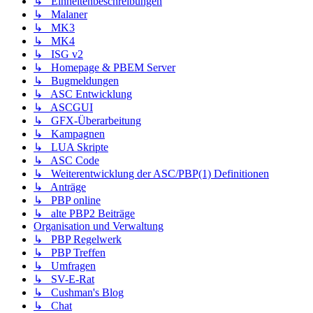
↳ Einheitenbeschreibungen
↳ Malaner
↳ MK3
↳ MK4
↳ ISG v2
↳ Homepage & PBEM Server
↳ Bugmeldungen
↳ ASC Entwicklung
↳ ASCGUI
↳ GFX-Überarbeitung
↳ Kampagnen
↳ LUA Skripte
↳ ASC Code
↳ Weiterentwicklung der ASC/PBP(1) Definitionen
↳ Anträge
↳ PBP online
↳ alte PBP2 Beiträge
Organisation und Verwaltung
↳ PBP Regelwerk
↳ PBP Treffen
↳ Umfragen
↳ SV-E-Rat
↳ Cushman's Blog
↳ Chat