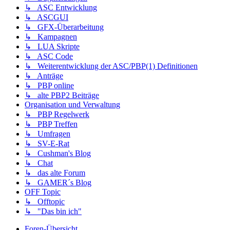
↳ ASC Entwicklung
↳ ASCGUI
↳ GFX-Überarbeitung
↳ Kampagnen
↳ LUA Skripte
↳ ASC Code
↳ Weiterentwicklung der ASC/PBP(1) Definitionen
↳ Anträge
↳ PBP online
↳ alte PBP2 Beiträge
Organisation und Verwaltung
↳ PBP Regelwerk
↳ PBP Treffen
↳ Umfragen
↳ SV-E-Rat
↳ Cushman's Blog
↳ Chat
↳ das alte Forum
↳ GAMER´s Blog
OFF Topic
↳ Offtopic
↳ "Das bin ich"
Foren-Übersicht