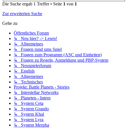
Die Suche ergab 1 Treffer • Seite
1
von
1
Zur erweiterten Suche
Gehe zu
Öffentliches Forum
↳ Neu hier? -> Lesen!
↳ Allgemeines
↳ Fragen rund ums Spiel
↳ Fragen zum Programm (ASC und Einheiten)
↳ Fragen zu Regeln, Anmeldung und PBP-System
↳ Neuspielerforum
↳ English
↳ Allgemeines
↳ Technisches
Projekt: Battle Planets - Stories
↳ Interstellar Networks
↳ Planeten - Intern
↳ System Ceta
↳ System Grando
↳ System Khal
↳ System Lyra
↳ System Merpha