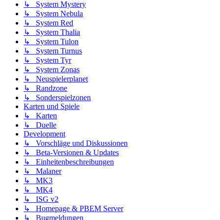
↳ System Mystery
↳ System Nebula
↳ System Red
↳ System Thalia
↳ System Tulon
↳ System Turnus
↳ System Tyr
↳ System Zonas
↳ Neuspielerplanet
↳ Randzone
↳ Sonderspielzonen
Karten und Spiele
↳ Karten
↳ Duelle
Development
↳ Vorschläge und Diskussionen
↳ Beta-Versionen & Updates
↳ Einheitenbeschreibungen
↳ Malaner
↳ MK3
↳ MK4
↳ ISG v2
↳ Homepage & PBEM Server
↳ Bugmeldungen