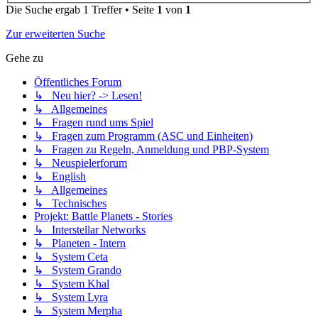
Die Suche ergab 1 Treffer • Seite
1
von
1
Zur erweiterten Suche
Gehe zu
Öffentliches Forum
↳ Neu hier? -> Lesen!
↳ Allgemeines
↳ Fragen rund ums Spiel
↳ Fragen zum Programm (ASC und Einheiten)
↳ Fragen zu Regeln, Anmeldung und PBP-System
↳ Neuspielerforum
↳ English
↳ Allgemeines
↳ Technisches
Projekt: Battle Planets - Stories
↳ Interstellar Networks
↳ Planeten - Intern
↳ System Ceta
↳ System Grando
↳ System Khal
↳ System Lyra
↳ System Merpha