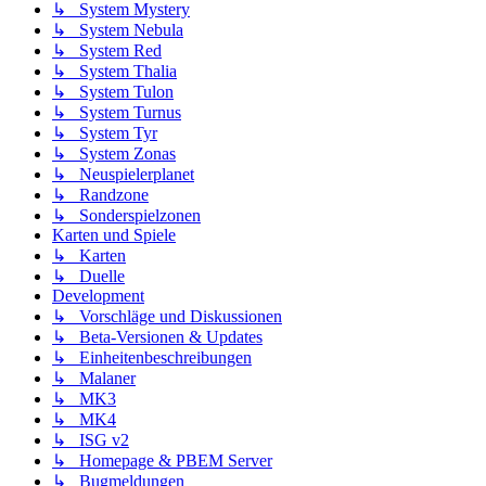
↳ System Mystery
↳ System Nebula
↳ System Red
↳ System Thalia
↳ System Tulon
↳ System Turnus
↳ System Tyr
↳ System Zonas
↳ Neuspielerplanet
↳ Randzone
↳ Sonderspielzonen
Karten und Spiele
↳ Karten
↳ Duelle
Development
↳ Vorschläge und Diskussionen
↳ Beta-Versionen & Updates
↳ Einheitenbeschreibungen
↳ Malaner
↳ MK3
↳ MK4
↳ ISG v2
↳ Homepage & PBEM Server
↳ Bugmeldungen