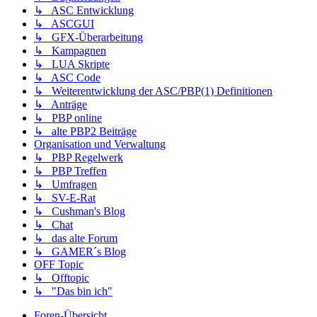
↳ ASC Entwicklung
↳ ASCGUI
↳ GFX-Überarbeitung
↳ Kampagnen
↳ LUA Skripte
↳ ASC Code
↳ Weiterentwicklung der ASC/PBP(1) Definitionen
↳ Anträge
↳ PBP online
↳ alte PBP2 Beiträge
Organisation und Verwaltung
↳ PBP Regelwerk
↳ PBP Treffen
↳ Umfragen
↳ SV-E-Rat
↳ Cushman's Blog
↳ Chat
↳ das alte Forum
↳ GAMER´s Blog
OFF Topic
↳ Offtopic
↳ "Das bin ich"
Foren-Übersicht