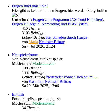
Fragen rund ums Spiel
Hier gibt es keine dummen Fragen, hier werden Sie geholfen
Unterforen:
Fragen zum Programm (ASC und Einheiten)
,
Fragen zu Regeln, Anmeldung und PBP-System
415
Themen
3103
Beiträge
Letzter Beitrag
Re: Schaden durch Hunde
von
Marla
Neuester Beitrag
Sa 4. Jul 2026, 21:24
Neuspielerforum
Von Neuspielern, für Neuspieler.
Moderator:
Moderatoren2
198
Themen
1552
Beiträge
Letzter Beitrag
Neuspieler können sich bei mi…
von
Excalibur
Neuester Beitrag
Sa 29. Mär 2025, 13:06
English
For our english speaking guests
Moderator:
Moderatoren2
34
Themen