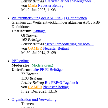
Letzter Beitrag
Grafikfehler bei abzweigender…
von
Marla
Neuester Beitrag
Mo 2. Jun 2025, 11:08
Weiterentwicklung der ASC/PBP(1) Definitionen
Gremium zur Weiterentwicklung der aktuellen ASC / PBP
Definitionen
Unterforum:
Anträge
68
Themen
162
Beiträge
Letzter Beitrag
asctxt Farbcodierung für notp…
von
GAMER
Neuester Beitrag
Mi 30. Jul 2014, 21:29
PBP online
Moderator:
Moderatoren2
Unterforum:
alte PBP2 Beiträge
72
Themen
1103
Beiträge
Letzter Beitrag
Re: PBPv3 Tagebuch
von
GAMER
Neuester Beitrag
Fr 22. Dez 2023, 13:16
Organisation und Verwaltung
Themen