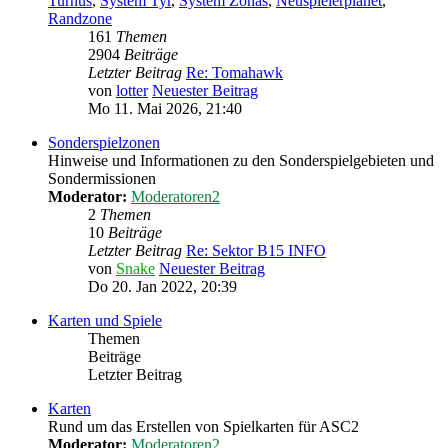
Turnus
,
System Tyr
,
System Zonas
,
Neuspielerplanet
,
Randzone
161
Themen
2904
Beiträge
Letzter Beitrag
Re: Tomahawk
von
lotter
Neuester Beitrag
Mo 11. Mai 2026, 21:40
Sonderspielzonen
Hinweise und Informationen zu den Sonderspielgebieten und
Sondermissionen
Moderator:
Moderatoren2
2
Themen
10
Beiträge
Letzter Beitrag
Re: Sektor B15 INFO
von
Snake
Neuester Beitrag
Do 20. Jan 2022, 20:39
Karten und Spiele
Themen
Beiträge
Letzter Beitrag
Karten
Rund um das Erstellen von Spielkarten für ASC2
Moderator:
Moderatoren2