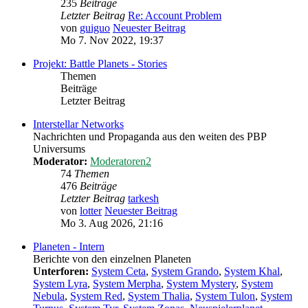
235
Beiträge
Letzter Beitrag
Re: Account Problem
von
guiguo
Neuester Beitrag
Mo 7. Nov 2022, 19:37
Projekt: Battle Planets - Stories
Themen
Beiträge
Letzter Beitrag
Interstellar Networks
Nachrichten und Propaganda aus den weiten des PBP
Universums
Moderator:
Moderatoren2
74
Themen
476
Beiträge
Letzter Beitrag
tarkesh
von
lotter
Neuester Beitrag
Mo 3. Aug 2026, 21:16
Planeten - Intern
Berichte von den einzelnen Planeten
Unterforen:
System Ceta
,
System Grando
,
System Khal
,
System Lyra
,
System Merpha
,
System Mystery
,
System
Nebula
,
System Red
,
System Thalia
,
System Tulon
,
System