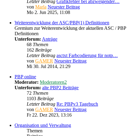
Letzter Beitrag
Grafikfehler bei abzweigender…
von
Marla
Neuester Beitrag
Mo 2. Jun 2025, 11:08
Weiterentwicklung der ASC/PBP(1) Definitionen
Gremium zur Weiterentwicklung der aktuellen ASC / PBP
Definitionen
Unterforum:
Anträge
68
Themen
162
Beiträge
Letzter Beitrag
asctxt Farbcodierung für notp…
von
GAMER
Neuester Beitrag
Mi 30. Jul 2014, 21:29
PBP online
Moderator:
Moderatoren2
Unterforum:
alte PBP2 Beiträge
72
Themen
1103
Beiträge
Letzter Beitrag
Re: PBPv3 Tagebuch
von
GAMER
Neuester Beitrag
Fr 22. Dez 2023, 13:16
Organisation und Verwaltung
Themen