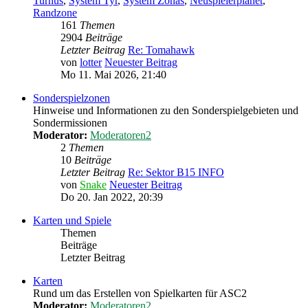
Turnus
,
System Tyr
,
System Zonas
,
Neuspielerplanet
,
Randzone
161
Themen
2904
Beiträge
Letzter Beitrag
Re: Tomahawk
von
lotter
Neuester Beitrag
Mo 11. Mai 2026, 21:40
Sonderspielzonen
Hinweise und Informationen zu den Sonderspielgebieten und
Sondermissionen
Moderator:
Moderatoren2
2
Themen
10
Beiträge
Letzter Beitrag
Re: Sektor B15 INFO
von
Snake
Neuester Beitrag
Do 20. Jan 2022, 20:39
Karten und Spiele
Themen
Beiträge
Letzter Beitrag
Karten
Rund um das Erstellen von Spielkarten für ASC2
Moderator:
Moderatoren2