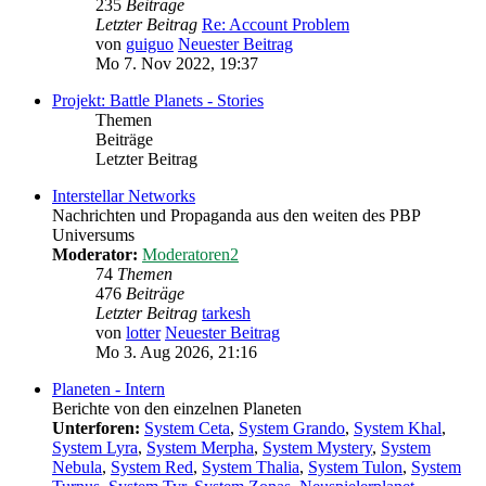
235
Beiträge
Letzter Beitrag
Re: Account Problem
von
guiguo
Neuester Beitrag
Mo 7. Nov 2022, 19:37
Projekt: Battle Planets - Stories
Themen
Beiträge
Letzter Beitrag
Interstellar Networks
Nachrichten und Propaganda aus den weiten des PBP
Universums
Moderator:
Moderatoren2
74
Themen
476
Beiträge
Letzter Beitrag
tarkesh
von
lotter
Neuester Beitrag
Mo 3. Aug 2026, 21:16
Planeten - Intern
Berichte von den einzelnen Planeten
Unterforen:
System Ceta
,
System Grando
,
System Khal
,
System Lyra
,
System Merpha
,
System Mystery
,
System
Nebula
,
System Red
,
System Thalia
,
System Tulon
,
System