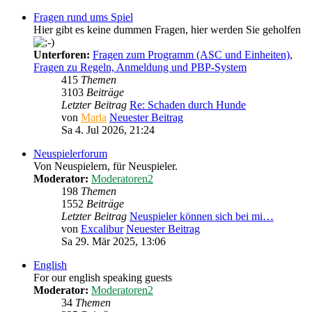
Fragen rund ums Spiel
Hier gibt es keine dummen Fragen, hier werden Sie geholfen
Unterforen:
Fragen zum Programm (ASC und Einheiten)
,
Fragen zu Regeln, Anmeldung und PBP-System
415
Themen
3103
Beiträge
Letzter Beitrag
Re: Schaden durch Hunde
von
Marla
Neuester Beitrag
Sa 4. Jul 2026, 21:24
Neuspielerforum
Von Neuspielern, für Neuspieler.
Moderator:
Moderatoren2
198
Themen
1552
Beiträge
Letzter Beitrag
Neuspieler können sich bei mi…
von
Excalibur
Neuester Beitrag
Sa 29. Mär 2025, 13:06
English
For our english speaking guests
Moderator:
Moderatoren2
34
Themen