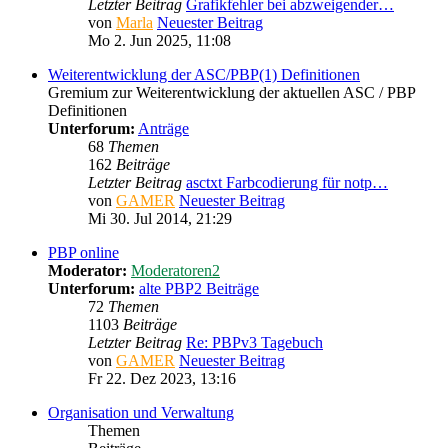
Letzter Beitrag
Grafikfehler bei abzweigender…
von
Marla
Neuester Beitrag
Mo 2. Jun 2025, 11:08
Weiterentwicklung der ASC/PBP(1) Definitionen
Gremium zur Weiterentwicklung der aktuellen ASC / PBP
Definitionen
Unterforum:
Anträge
68
Themen
162
Beiträge
Letzter Beitrag
asctxt Farbcodierung für notp…
von
GAMER
Neuester Beitrag
Mi 30. Jul 2014, 21:29
PBP online
Moderator:
Moderatoren2
Unterforum:
alte PBP2 Beiträge
72
Themen
1103
Beiträge
Letzter Beitrag
Re: PBPv3 Tagebuch
von
GAMER
Neuester Beitrag
Fr 22. Dez 2023, 13:16
Organisation und Verwaltung
Themen