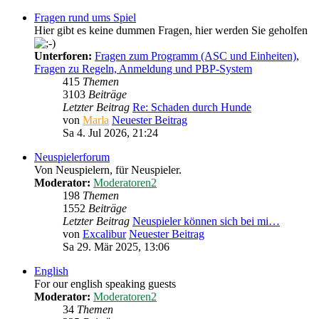
Fragen rund ums Spiel
Hier gibt es keine dummen Fragen, hier werden Sie geholfen
Unterforen:
Fragen zum Programm (ASC und Einheiten)
,
Fragen zu Regeln, Anmeldung und PBP-System
415
Themen
3103
Beiträge
Letzter Beitrag
Re: Schaden durch Hunde
von
Marla
Neuester Beitrag
Sa 4. Jul 2026, 21:24
Neuspielerforum
Von Neuspielern, für Neuspieler.
Moderator:
Moderatoren2
198
Themen
1552
Beiträge
Letzter Beitrag
Neuspieler können sich bei mi…
von
Excalibur
Neuester Beitrag
Sa 29. Mär 2025, 13:06
English
For our english speaking guests
Moderator:
Moderatoren2
34
Themen