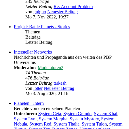
235
Beiträge
Letzter Beitrag
Re: Account Problem
von
guiguo
Neuester Beitrag
Mo 7. Nov 2022, 19:37
Projekt: Battle Planets - Stories
Themen
Beiträge
Letzter Beitrag
Interstellar Networks
Nachrichten und Propaganda aus den weiten des PBP
Universums
Moderator:
Moderatoren2
74
Themen
476
Beiträge
Letzter Beitrag
tarkesh
von
lotter
Neuester Beitrag
Mo 3. Aug 2026, 21:16
Planeten - Intern
Berichte von den einzelnen Planeten
Unterforen:
System Ceta
,
System Grando
,
System Khal
,
System Lyra
,
System Merpha
,
System Mystery
,
System
Nebula
,
System Red
,
System Thalia
,
System Tulon
,
System