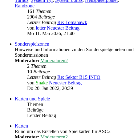
Turnus
,
System Tyr
,
System Zonas
,
Neuspielerplanet
,
Randzone
161
Themen
2904
Beiträge
Letzter Beitrag
Re: Tomahawk
von
lotter
Neuester Beitrag
Mo 11. Mai 2026, 21:40
Sonderspielzonen
Hinweise und Informationen zu den Sonderspielgebieten und
Sondermissionen
Moderator:
Moderatoren2
2
Themen
10
Beiträge
Letzter Beitrag
Re: Sektor B15 INFO
von
Snake
Neuester Beitrag
Do 20. Jan 2022, 20:39
Karten und Spiele
Themen
Beiträge
Letzter Beitrag
Karten
Rund um das Erstellen von Spielkarten für ASC2
Moderator:
Moderatoren2