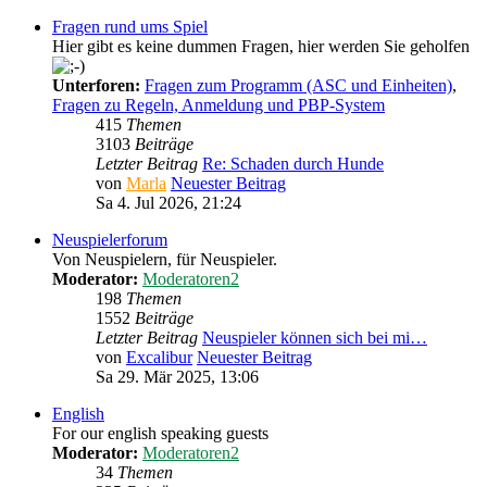
Fragen rund ums Spiel
Hier gibt es keine dummen Fragen, hier werden Sie geholfen
Unterforen:
Fragen zum Programm (ASC und Einheiten)
,
Fragen zu Regeln, Anmeldung und PBP-System
415
Themen
3103
Beiträge
Letzter Beitrag
Re: Schaden durch Hunde
von
Marla
Neuester Beitrag
Sa 4. Jul 2026, 21:24
Neuspielerforum
Von Neuspielern, für Neuspieler.
Moderator:
Moderatoren2
198
Themen
1552
Beiträge
Letzter Beitrag
Neuspieler können sich bei mi…
von
Excalibur
Neuester Beitrag
Sa 29. Mär 2025, 13:06
English
For our english speaking guests
Moderator:
Moderatoren2
34
Themen