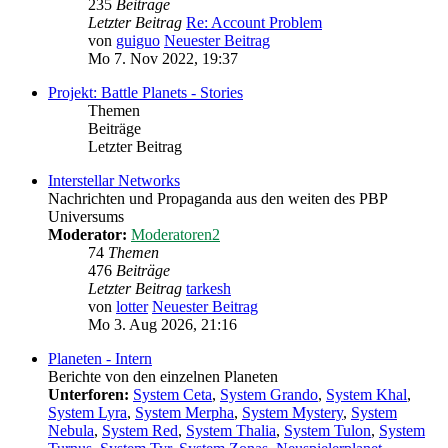
235
Beiträge
Letzter Beitrag
Re: Account Problem
von
guiguo
Neuester Beitrag
Mo 7. Nov 2022, 19:37
Projekt: Battle Planets - Stories
Themen
Beiträge
Letzter Beitrag
Interstellar Networks
Nachrichten und Propaganda aus den weiten des PBP
Universums
Moderator:
Moderatoren2
74
Themen
476
Beiträge
Letzter Beitrag
tarkesh
von
lotter
Neuester Beitrag
Mo 3. Aug 2026, 21:16
Planeten - Intern
Berichte von den einzelnen Planeten
Unterforen:
System Ceta
,
System Grando
,
System Khal
,
System Lyra
,
System Merpha
,
System Mystery
,
System
Nebula
,
System Red
,
System Thalia
,
System Tulon
,
System