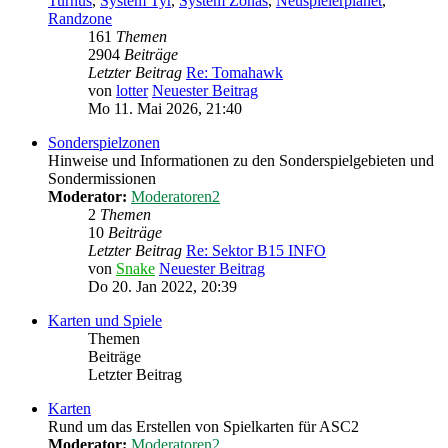
Turnus
,
System Tyr
,
System Zonas
,
Neuspielerplanet
,
Randzone
161
Themen
2904
Beiträge
Letzter Beitrag
Re: Tomahawk
von
lotter
Neuester Beitrag
Mo 11. Mai 2026, 21:40
Sonderspielzonen
Hinweise und Informationen zu den Sonderspielgebieten und
Sondermissionen
Moderator:
Moderatoren2
2
Themen
10
Beiträge
Letzter Beitrag
Re: Sektor B15 INFO
von
Snake
Neuester Beitrag
Do 20. Jan 2022, 20:39
Karten und Spiele
Themen
Beiträge
Letzter Beitrag
Karten
Rund um das Erstellen von Spielkarten für ASC2
Moderator:
Moderatoren2