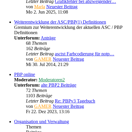
Letzter Beitrag
Grafikfehler bei abzweigender…
von
Marla
Neuester Beitrag
Mo 2. Jun 2025, 11:08
Weiterentwicklung der ASC/PBP(1) Definitionen
Gremium zur Weiterentwicklung der aktuellen ASC / PBP
Definitionen
Unterforum:
Anträge
68
Themen
162
Beiträge
Letzter Beitrag
asctxt Farbcodierung für notp…
von
GAMER
Neuester Beitrag
Mi 30. Jul 2014, 21:29
PBP online
Moderator:
Moderatoren2
Unterforum:
alte PBP2 Beiträge
72
Themen
1103
Beiträge
Letzter Beitrag
Re: PBPv3 Tagebuch
von
GAMER
Neuester Beitrag
Fr 22. Dez 2023, 13:16
Organisation und Verwaltung
Themen