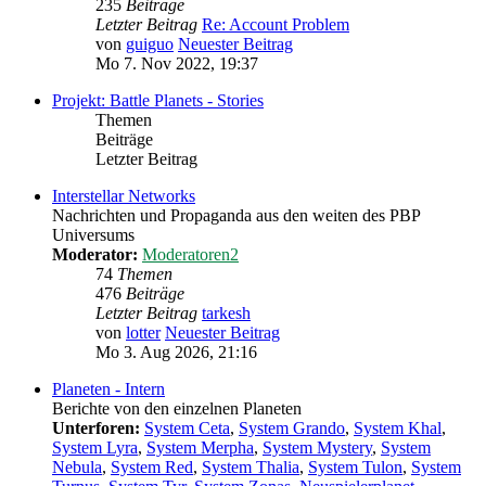
235
Beiträge
Letzter Beitrag
Re: Account Problem
von
guiguo
Neuester Beitrag
Mo 7. Nov 2022, 19:37
Projekt: Battle Planets - Stories
Themen
Beiträge
Letzter Beitrag
Interstellar Networks
Nachrichten und Propaganda aus den weiten des PBP
Universums
Moderator:
Moderatoren2
74
Themen
476
Beiträge
Letzter Beitrag
tarkesh
von
lotter
Neuester Beitrag
Mo 3. Aug 2026, 21:16
Planeten - Intern
Berichte von den einzelnen Planeten
Unterforen:
System Ceta
,
System Grando
,
System Khal
,
System Lyra
,
System Merpha
,
System Mystery
,
System
Nebula
,
System Red
,
System Thalia
,
System Tulon
,
System