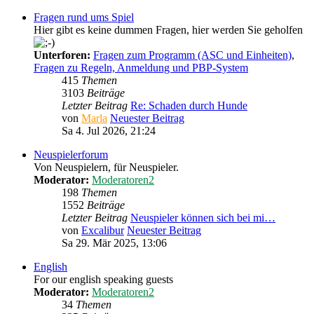
Fragen rund ums Spiel
Hier gibt es keine dummen Fragen, hier werden Sie geholfen
Unterforen:
Fragen zum Programm (ASC und Einheiten)
,
Fragen zu Regeln, Anmeldung und PBP-System
415
Themen
3103
Beiträge
Letzter Beitrag
Re: Schaden durch Hunde
von
Marla
Neuester Beitrag
Sa 4. Jul 2026, 21:24
Neuspielerforum
Von Neuspielern, für Neuspieler.
Moderator:
Moderatoren2
198
Themen
1552
Beiträge
Letzter Beitrag
Neuspieler können sich bei mi…
von
Excalibur
Neuester Beitrag
Sa 29. Mär 2025, 13:06
English
For our english speaking guests
Moderator:
Moderatoren2
34
Themen