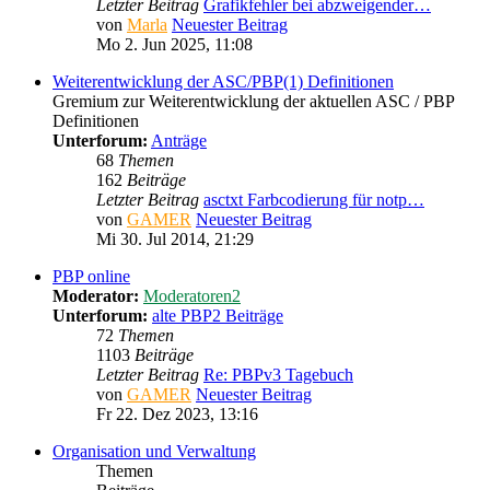
Letzter Beitrag
Grafikfehler bei abzweigender…
von
Marla
Neuester Beitrag
Mo 2. Jun 2025, 11:08
Weiterentwicklung der ASC/PBP(1) Definitionen
Gremium zur Weiterentwicklung der aktuellen ASC / PBP
Definitionen
Unterforum:
Anträge
68
Themen
162
Beiträge
Letzter Beitrag
asctxt Farbcodierung für notp…
von
GAMER
Neuester Beitrag
Mi 30. Jul 2014, 21:29
PBP online
Moderator:
Moderatoren2
Unterforum:
alte PBP2 Beiträge
72
Themen
1103
Beiträge
Letzter Beitrag
Re: PBPv3 Tagebuch
von
GAMER
Neuester Beitrag
Fr 22. Dez 2023, 13:16
Organisation und Verwaltung
Themen