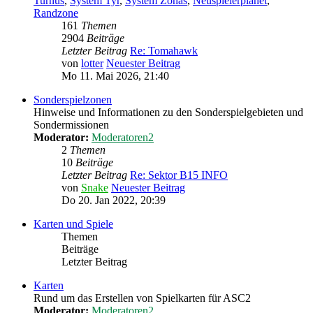
Turnus
,
System Tyr
,
System Zonas
,
Neuspielerplanet
,
Randzone
161
Themen
2904
Beiträge
Letzter Beitrag
Re: Tomahawk
von
lotter
Neuester Beitrag
Mo 11. Mai 2026, 21:40
Sonderspielzonen
Hinweise und Informationen zu den Sonderspielgebieten und
Sondermissionen
Moderator:
Moderatoren2
2
Themen
10
Beiträge
Letzter Beitrag
Re: Sektor B15 INFO
von
Snake
Neuester Beitrag
Do 20. Jan 2022, 20:39
Karten und Spiele
Themen
Beiträge
Letzter Beitrag
Karten
Rund um das Erstellen von Spielkarten für ASC2
Moderator:
Moderatoren2