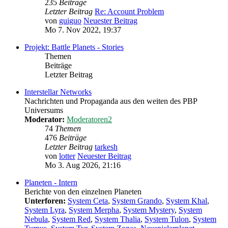
235
Beiträge
Letzter Beitrag
Re: Account Problem
von
guiguo
Neuester Beitrag
Mo 7. Nov 2022, 19:37
Projekt: Battle Planets - Stories
Themen
Beiträge
Letzter Beitrag
Interstellar Networks
Nachrichten und Propaganda aus den weiten des PBP
Universums
Moderator:
Moderatoren2
74
Themen
476
Beiträge
Letzter Beitrag
tarkesh
von
lotter
Neuester Beitrag
Mo 3. Aug 2026, 21:16
Planeten - Intern
Berichte von den einzelnen Planeten
Unterforen:
System Ceta
,
System Grando
,
System Khal
,
System Lyra
,
System Merpha
,
System Mystery
,
System
Nebula
,
System Red
,
System Thalia
,
System Tulon
,
System