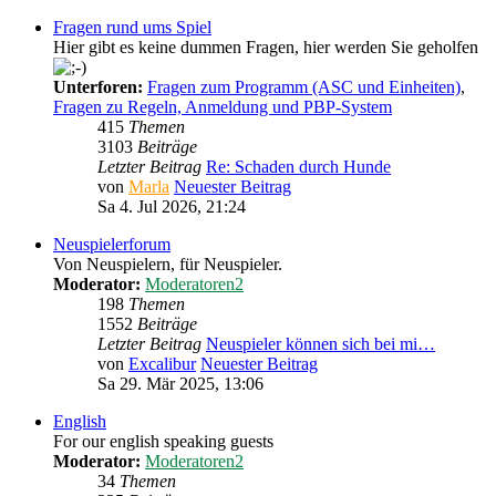
Fragen rund ums Spiel
Hier gibt es keine dummen Fragen, hier werden Sie geholfen
Unterforen:
Fragen zum Programm (ASC und Einheiten)
,
Fragen zu Regeln, Anmeldung und PBP-System
415
Themen
3103
Beiträge
Letzter Beitrag
Re: Schaden durch Hunde
von
Marla
Neuester Beitrag
Sa 4. Jul 2026, 21:24
Neuspielerforum
Von Neuspielern, für Neuspieler.
Moderator:
Moderatoren2
198
Themen
1552
Beiträge
Letzter Beitrag
Neuspieler können sich bei mi…
von
Excalibur
Neuester Beitrag
Sa 29. Mär 2025, 13:06
English
For our english speaking guests
Moderator:
Moderatoren2
34
Themen