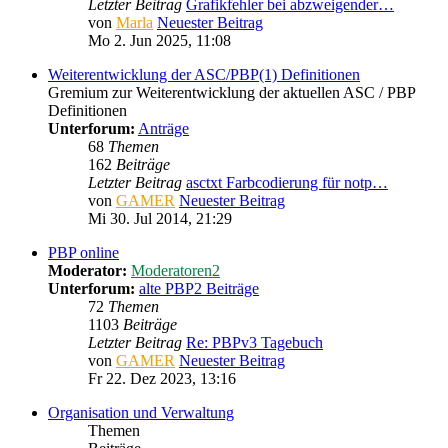
Letzter Beitrag
Grafikfehler bei abzweigender…
von
Marla
Neuester Beitrag
Mo 2. Jun 2025, 11:08
Weiterentwicklung der ASC/PBP(1) Definitionen
Gremium zur Weiterentwicklung der aktuellen ASC / PBP
Definitionen
Unterforum:
Anträge
68
Themen
162
Beiträge
Letzter Beitrag
asctxt Farbcodierung für notp…
von
GAMER
Neuester Beitrag
Mi 30. Jul 2014, 21:29
PBP online
Moderator:
Moderatoren2
Unterforum:
alte PBP2 Beiträge
72
Themen
1103
Beiträge
Letzter Beitrag
Re: PBPv3 Tagebuch
von
GAMER
Neuester Beitrag
Fr 22. Dez 2023, 13:16
Organisation und Verwaltung
Themen