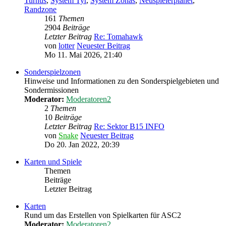
Turnus
,
System Tyr
,
System Zonas
,
Neuspielerplanet
,
Randzone
161
Themen
2904
Beiträge
Letzter Beitrag
Re: Tomahawk
von
lotter
Neuester Beitrag
Mo 11. Mai 2026, 21:40
Sonderspielzonen
Hinweise und Informationen zu den Sonderspielgebieten und
Sondermissionen
Moderator:
Moderatoren2
2
Themen
10
Beiträge
Letzter Beitrag
Re: Sektor B15 INFO
von
Snake
Neuester Beitrag
Do 20. Jan 2022, 20:39
Karten und Spiele
Themen
Beiträge
Letzter Beitrag
Karten
Rund um das Erstellen von Spielkarten für ASC2
Moderator:
Moderatoren2