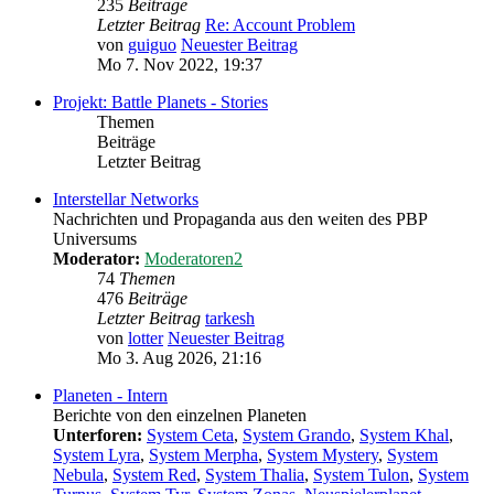
235
Beiträge
Letzter Beitrag
Re: Account Problem
von
guiguo
Neuester Beitrag
Mo 7. Nov 2022, 19:37
Projekt: Battle Planets - Stories
Themen
Beiträge
Letzter Beitrag
Interstellar Networks
Nachrichten und Propaganda aus den weiten des PBP
Universums
Moderator:
Moderatoren2
74
Themen
476
Beiträge
Letzter Beitrag
tarkesh
von
lotter
Neuester Beitrag
Mo 3. Aug 2026, 21:16
Planeten - Intern
Berichte von den einzelnen Planeten
Unterforen:
System Ceta
,
System Grando
,
System Khal
,
System Lyra
,
System Merpha
,
System Mystery
,
System
Nebula
,
System Red
,
System Thalia
,
System Tulon
,
System