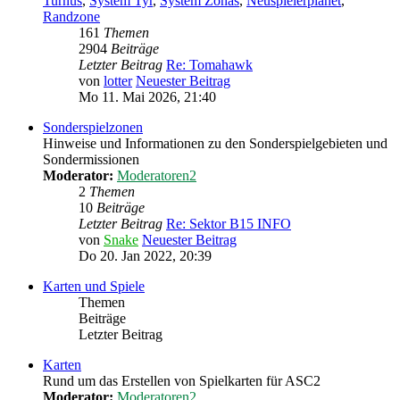
Turnus
,
System Tyr
,
System Zonas
,
Neuspielerplanet
,
Randzone
161
Themen
2904
Beiträge
Letzter Beitrag
Re: Tomahawk
von
lotter
Neuester Beitrag
Mo 11. Mai 2026, 21:40
Sonderspielzonen
Hinweise und Informationen zu den Sonderspielgebieten und
Sondermissionen
Moderator:
Moderatoren2
2
Themen
10
Beiträge
Letzter Beitrag
Re: Sektor B15 INFO
von
Snake
Neuester Beitrag
Do 20. Jan 2022, 20:39
Karten und Spiele
Themen
Beiträge
Letzter Beitrag
Karten
Rund um das Erstellen von Spielkarten für ASC2
Moderator:
Moderatoren2