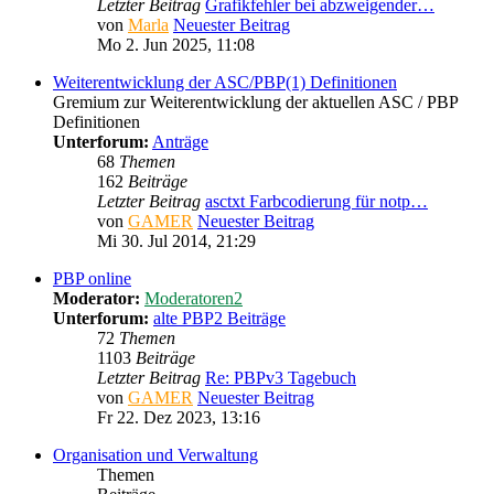
Letzter Beitrag
Grafikfehler bei abzweigender…
von
Marla
Neuester Beitrag
Mo 2. Jun 2025, 11:08
Weiterentwicklung der ASC/PBP(1) Definitionen
Gremium zur Weiterentwicklung der aktuellen ASC / PBP
Definitionen
Unterforum:
Anträge
68
Themen
162
Beiträge
Letzter Beitrag
asctxt Farbcodierung für notp…
von
GAMER
Neuester Beitrag
Mi 30. Jul 2014, 21:29
PBP online
Moderator:
Moderatoren2
Unterforum:
alte PBP2 Beiträge
72
Themen
1103
Beiträge
Letzter Beitrag
Re: PBPv3 Tagebuch
von
GAMER
Neuester Beitrag
Fr 22. Dez 2023, 13:16
Organisation und Verwaltung
Themen