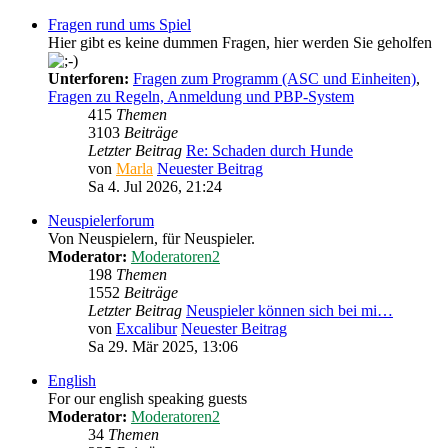
Fragen rund ums Spiel
Hier gibt es keine dummen Fragen, hier werden Sie geholfen
Unterforen:
Fragen zum Programm (ASC und Einheiten)
,
Fragen zu Regeln, Anmeldung und PBP-System
415
Themen
3103
Beiträge
Letzter Beitrag
Re: Schaden durch Hunde
von
Marla
Neuester Beitrag
Sa 4. Jul 2026, 21:24
Neuspielerforum
Von Neuspielern, für Neuspieler.
Moderator:
Moderatoren2
198
Themen
1552
Beiträge
Letzter Beitrag
Neuspieler können sich bei mi…
von
Excalibur
Neuester Beitrag
Sa 29. Mär 2025, 13:06
English
For our english speaking guests
Moderator:
Moderatoren2
34
Themen