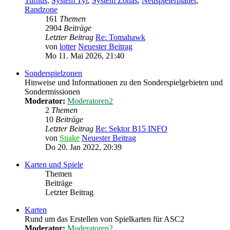
Turnus
,
System Tyr
,
System Zonas
,
Neuspielerplanet
,
Randzone
161
Themen
2904
Beiträge
Letzter Beitrag
Re: Tomahawk
von
lotter
Neuester Beitrag
Mo 11. Mai 2026, 21:40
Sonderspielzonen
Hinweise und Informationen zu den Sonderspielgebieten und
Sondermissionen
Moderator:
Moderatoren2
2
Themen
10
Beiträge
Letzter Beitrag
Re: Sektor B15 INFO
von
Snake
Neuester Beitrag
Do 20. Jan 2022, 20:39
Karten und Spiele
Themen
Beiträge
Letzter Beitrag
Karten
Rund um das Erstellen von Spielkarten für ASC2
Moderator:
Moderatoren2