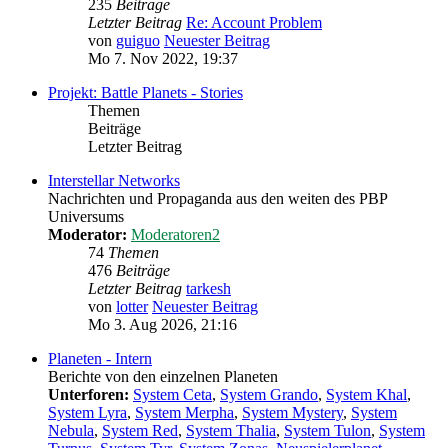
235
Beiträge
Letzter Beitrag
Re: Account Problem
von
guiguo
Neuester Beitrag
Mo 7. Nov 2022, 19:37
Projekt: Battle Planets - Stories
Themen
Beiträge
Letzter Beitrag
Interstellar Networks
Nachrichten und Propaganda aus den weiten des PBP
Universums
Moderator:
Moderatoren2
74
Themen
476
Beiträge
Letzter Beitrag
tarkesh
von
lotter
Neuester Beitrag
Mo 3. Aug 2026, 21:16
Planeten - Intern
Berichte von den einzelnen Planeten
Unterforen:
System Ceta
,
System Grando
,
System Khal
,
System Lyra
,
System Merpha
,
System Mystery
,
System
Nebula
,
System Red
,
System Thalia
,
System Tulon
,
System