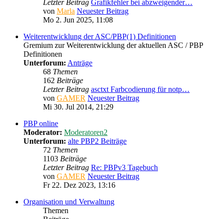
Letzter Beitrag
Grafikfehler bei abzweigender…
von
Marla
Neuester Beitrag
Mo 2. Jun 2025, 11:08
Weiterentwicklung der ASC/PBP(1) Definitionen
Gremium zur Weiterentwicklung der aktuellen ASC / PBP
Definitionen
Unterforum:
Anträge
68
Themen
162
Beiträge
Letzter Beitrag
asctxt Farbcodierung für notp…
von
GAMER
Neuester Beitrag
Mi 30. Jul 2014, 21:29
PBP online
Moderator:
Moderatoren2
Unterforum:
alte PBP2 Beiträge
72
Themen
1103
Beiträge
Letzter Beitrag
Re: PBPv3 Tagebuch
von
GAMER
Neuester Beitrag
Fr 22. Dez 2023, 13:16
Organisation und Verwaltung
Themen