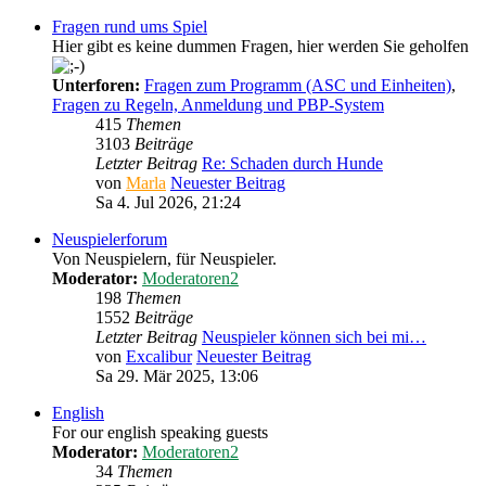
Fragen rund ums Spiel
Hier gibt es keine dummen Fragen, hier werden Sie geholfen
Unterforen:
Fragen zum Programm (ASC und Einheiten)
,
Fragen zu Regeln, Anmeldung und PBP-System
415
Themen
3103
Beiträge
Letzter Beitrag
Re: Schaden durch Hunde
von
Marla
Neuester Beitrag
Sa 4. Jul 2026, 21:24
Neuspielerforum
Von Neuspielern, für Neuspieler.
Moderator:
Moderatoren2
198
Themen
1552
Beiträge
Letzter Beitrag
Neuspieler können sich bei mi…
von
Excalibur
Neuester Beitrag
Sa 29. Mär 2025, 13:06
English
For our english speaking guests
Moderator:
Moderatoren2
34
Themen