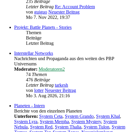
235
Beiträge
Letzter Beitrag
Re: Account Problem
von
guiguo
Neuester Beitrag
Mo 7. Nov 2022, 19:37
Projekt: Battle Planets - Stories
Themen
Beiträge
Letzter Beitrag
Interstellar Networks
Nachrichten und Propaganda aus den weiten des PBP
Universums
Moderator:
Moderatoren2
74
Themen
476
Beiträge
Letzter Beitrag
tarkesh
von
lotter
Neuester Beitrag
Mo 3. Aug 2026, 21:16
Planeten - Intern
Berichte von den einzelnen Planeten
Unterforen:
System Ceta
,
System Grando
,
System Khal
,
System Lyra
,
System Merpha
,
System Mystery
,
System
Nebula
,
System Red
,
System Thalia
,
System Tulon
,
System