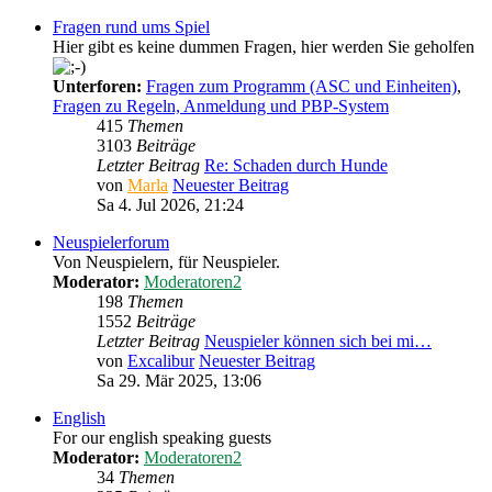
Fragen rund ums Spiel
Hier gibt es keine dummen Fragen, hier werden Sie geholfen
Unterforen:
Fragen zum Programm (ASC und Einheiten)
,
Fragen zu Regeln, Anmeldung und PBP-System
415
Themen
3103
Beiträge
Letzter Beitrag
Re: Schaden durch Hunde
von
Marla
Neuester Beitrag
Sa 4. Jul 2026, 21:24
Neuspielerforum
Von Neuspielern, für Neuspieler.
Moderator:
Moderatoren2
198
Themen
1552
Beiträge
Letzter Beitrag
Neuspieler können sich bei mi…
von
Excalibur
Neuester Beitrag
Sa 29. Mär 2025, 13:06
English
For our english speaking guests
Moderator:
Moderatoren2
34
Themen