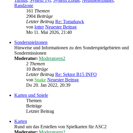
Turnus
,
System Tyr
,
System Zonas
,
Neuspielerplanet
,
Randzone
161
Themen
2904
Beiträge
Letzter Beitrag
Re: Tomahawk
von
lotter
Neuester Beitrag
Mo 11. Mai 2026, 21:40
Sonderspielzonen
Hinweise und Informationen zu den Sonderspielgebieten und
Sondermissionen
Moderator:
Moderatoren2
2
Themen
10
Beiträge
Letzter Beitrag
Re: Sektor B15 INFO
von
Snake
Neuester Beitrag
Do 20. Jan 2022, 20:39
Karten und Spiele
Themen
Beiträge
Letzter Beitrag
Karten
Rund um das Erstellen von Spielkarten für ASC2
Moderator:
Moderatoren2