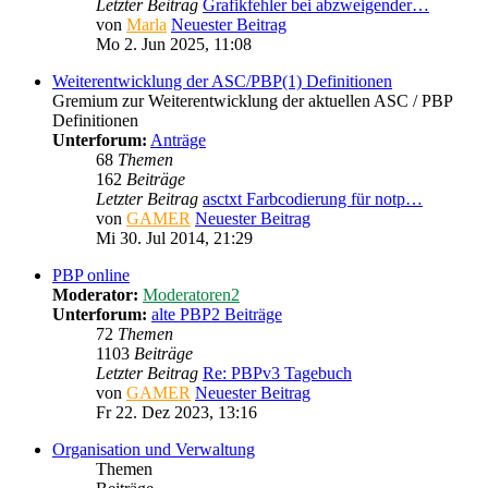
Letzter Beitrag
Grafikfehler bei abzweigender…
von
Marla
Neuester Beitrag
Mo 2. Jun 2025, 11:08
Weiterentwicklung der ASC/PBP(1) Definitionen
Gremium zur Weiterentwicklung der aktuellen ASC / PBP
Definitionen
Unterforum:
Anträge
68
Themen
162
Beiträge
Letzter Beitrag
asctxt Farbcodierung für notp…
von
GAMER
Neuester Beitrag
Mi 30. Jul 2014, 21:29
PBP online
Moderator:
Moderatoren2
Unterforum:
alte PBP2 Beiträge
72
Themen
1103
Beiträge
Letzter Beitrag
Re: PBPv3 Tagebuch
von
GAMER
Neuester Beitrag
Fr 22. Dez 2023, 13:16
Organisation und Verwaltung
Themen