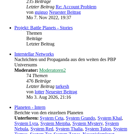
235
Beiträge
Letzter Beitrag
Re: Account Problem
von
guiguo
Neuester Beitrag
Mo 7. Nov 2022, 19:37
Projekt: Battle Planets - Stories
Themen
Beiträge
Letzter Beitrag
Interstellar Networks
Nachrichten und Propaganda aus den weiten des PBP
Universums
Moderator:
Moderatoren2
74
Themen
476
Beiträge
Letzter Beitrag
tarkesh
von
lotter
Neuester Beitrag
Mo 3. Aug 2026, 21:16
Planeten - Intern
Berichte von den einzelnen Planeten
Unterforen:
System Ceta
,
System Grando
,
System Khal
,
System Lyra
,
System Merpha
,
System Mystery
,
System
Nebula
,
System Red
,
System Thalia
,
System Tulon
,
System