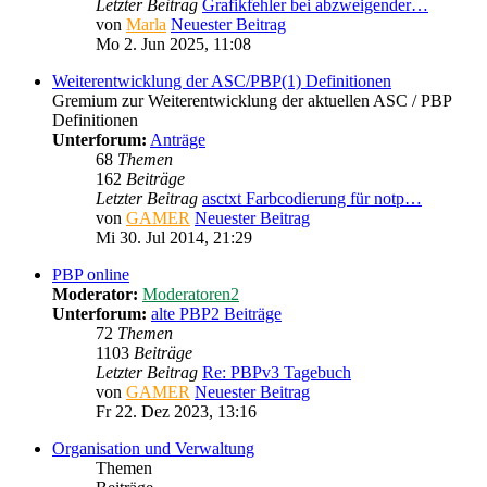
Letzter Beitrag
Grafikfehler bei abzweigender…
von
Marla
Neuester Beitrag
Mo 2. Jun 2025, 11:08
Weiterentwicklung der ASC/PBP(1) Definitionen
Gremium zur Weiterentwicklung der aktuellen ASC / PBP
Definitionen
Unterforum:
Anträge
68
Themen
162
Beiträge
Letzter Beitrag
asctxt Farbcodierung für notp…
von
GAMER
Neuester Beitrag
Mi 30. Jul 2014, 21:29
PBP online
Moderator:
Moderatoren2
Unterforum:
alte PBP2 Beiträge
72
Themen
1103
Beiträge
Letzter Beitrag
Re: PBPv3 Tagebuch
von
GAMER
Neuester Beitrag
Fr 22. Dez 2023, 13:16
Organisation und Verwaltung
Themen