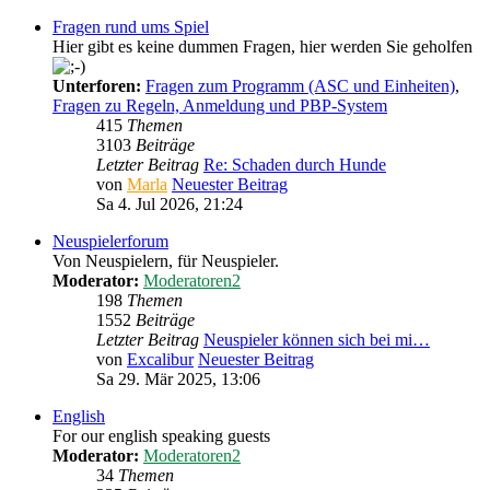
Fragen rund ums Spiel
Hier gibt es keine dummen Fragen, hier werden Sie geholfen
Unterforen:
Fragen zum Programm (ASC und Einheiten)
,
Fragen zu Regeln, Anmeldung und PBP-System
415
Themen
3103
Beiträge
Letzter Beitrag
Re: Schaden durch Hunde
von
Marla
Neuester Beitrag
Sa 4. Jul 2026, 21:24
Neuspielerforum
Von Neuspielern, für Neuspieler.
Moderator:
Moderatoren2
198
Themen
1552
Beiträge
Letzter Beitrag
Neuspieler können sich bei mi…
von
Excalibur
Neuester Beitrag
Sa 29. Mär 2025, 13:06
English
For our english speaking guests
Moderator:
Moderatoren2
34
Themen