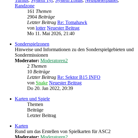
Turnus
,
System Tyr
,
System Zonas
,
Neuspielerplanet
,
Randzone
161
Themen
2904
Beiträge
Letzter Beitrag
Re: Tomahawk
von
lotter
Neuester Beitrag
Mo 11. Mai 2026, 21:40
Sonderspielzonen
Hinweise und Informationen zu den Sonderspielgebieten und
Sondermissionen
Moderator:
Moderatoren2
2
Themen
10
Beiträge
Letzter Beitrag
Re: Sektor B15 INFO
von
Snake
Neuester Beitrag
Do 20. Jan 2022, 20:39
Karten und Spiele
Themen
Beiträge
Letzter Beitrag
Karten
Rund um das Erstellen von Spielkarten für ASC2
Moderator:
Moderatoren2