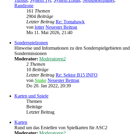
Turnus
,
System Tyr
,
System Zonas
,
Neuspielerplanet
,
Randzone
161
Themen
2904
Beiträge
Letzter Beitrag
Re: Tomahawk
von
lotter
Neuester Beitrag
Mo 11. Mai 2026, 21:40
Sonderspielzonen
Hinweise und Informationen zu den Sonderspielgebieten und
Sondermissionen
Moderator:
Moderatoren2
2
Themen
10
Beiträge
Letzter Beitrag
Re: Sektor B15 INFO
von
Snake
Neuester Beitrag
Do 20. Jan 2022, 20:39
Karten und Spiele
Themen
Beiträge
Letzter Beitrag
Karten
Rund um das Erstellen von Spielkarten für ASC2
Moderator:
Moderatoren2