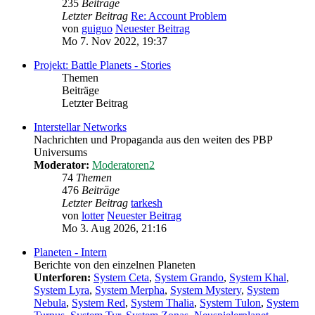
235
Beiträge
Letzter Beitrag
Re: Account Problem
von
guiguo
Neuester Beitrag
Mo 7. Nov 2022, 19:37
Projekt: Battle Planets - Stories
Themen
Beiträge
Letzter Beitrag
Interstellar Networks
Nachrichten und Propaganda aus den weiten des PBP
Universums
Moderator:
Moderatoren2
74
Themen
476
Beiträge
Letzter Beitrag
tarkesh
von
lotter
Neuester Beitrag
Mo 3. Aug 2026, 21:16
Planeten - Intern
Berichte von den einzelnen Planeten
Unterforen:
System Ceta
,
System Grando
,
System Khal
,
System Lyra
,
System Merpha
,
System Mystery
,
System
Nebula
,
System Red
,
System Thalia
,
System Tulon
,
System