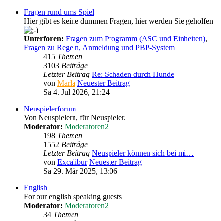
Fragen rund ums Spiel
Hier gibt es keine dummen Fragen, hier werden Sie geholfen
Unterforen:
Fragen zum Programm (ASC und Einheiten)
,
Fragen zu Regeln, Anmeldung und PBP-System
415
Themen
3103
Beiträge
Letzter Beitrag
Re: Schaden durch Hunde
von
Marla
Neuester Beitrag
Sa 4. Jul 2026, 21:24
Neuspielerforum
Von Neuspielern, für Neuspieler.
Moderator:
Moderatoren2
198
Themen
1552
Beiträge
Letzter Beitrag
Neuspieler können sich bei mi…
von
Excalibur
Neuester Beitrag
Sa 29. Mär 2025, 13:06
English
For our english speaking guests
Moderator:
Moderatoren2
34
Themen