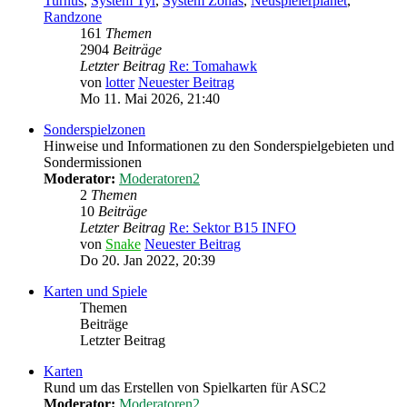
Turnus
,
System Tyr
,
System Zonas
,
Neuspielerplanet
,
Randzone
161
Themen
2904
Beiträge
Letzter Beitrag
Re: Tomahawk
von
lotter
Neuester Beitrag
Mo 11. Mai 2026, 21:40
Sonderspielzonen
Hinweise und Informationen zu den Sonderspielgebieten und
Sondermissionen
Moderator:
Moderatoren2
2
Themen
10
Beiträge
Letzter Beitrag
Re: Sektor B15 INFO
von
Snake
Neuester Beitrag
Do 20. Jan 2022, 20:39
Karten und Spiele
Themen
Beiträge
Letzter Beitrag
Karten
Rund um das Erstellen von Spielkarten für ASC2
Moderator:
Moderatoren2