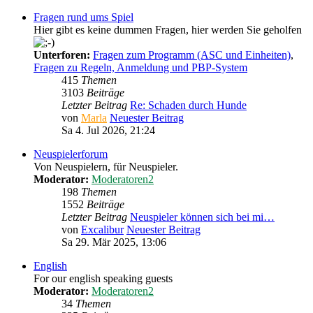
Fragen rund ums Spiel
Hier gibt es keine dummen Fragen, hier werden Sie geholfen
Unterforen:
Fragen zum Programm (ASC und Einheiten)
,
Fragen zu Regeln, Anmeldung und PBP-System
415
Themen
3103
Beiträge
Letzter Beitrag
Re: Schaden durch Hunde
von
Marla
Neuester Beitrag
Sa 4. Jul 2026, 21:24
Neuspielerforum
Von Neuspielern, für Neuspieler.
Moderator:
Moderatoren2
198
Themen
1552
Beiträge
Letzter Beitrag
Neuspieler können sich bei mi…
von
Excalibur
Neuester Beitrag
Sa 29. Mär 2025, 13:06
English
For our english speaking guests
Moderator:
Moderatoren2
34
Themen