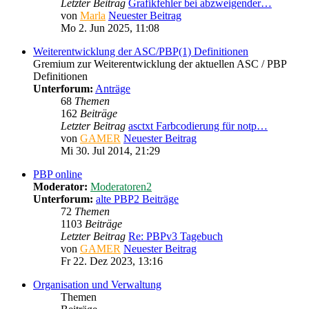
Letzter Beitrag
Grafikfehler bei abzweigender…
von
Marla
Neuester Beitrag
Mo 2. Jun 2025, 11:08
Weiterentwicklung der ASC/PBP(1) Definitionen
Gremium zur Weiterentwicklung der aktuellen ASC / PBP
Definitionen
Unterforum:
Anträge
68
Themen
162
Beiträge
Letzter Beitrag
asctxt Farbcodierung für notp…
von
GAMER
Neuester Beitrag
Mi 30. Jul 2014, 21:29
PBP online
Moderator:
Moderatoren2
Unterforum:
alte PBP2 Beiträge
72
Themen
1103
Beiträge
Letzter Beitrag
Re: PBPv3 Tagebuch
von
GAMER
Neuester Beitrag
Fr 22. Dez 2023, 13:16
Organisation und Verwaltung
Themen