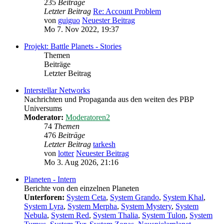
235
Beiträge
Letzter Beitrag
Re: Account Problem
von
guiguo
Neuester Beitrag
Mo 7. Nov 2022, 19:37
Projekt: Battle Planets - Stories
Themen
Beiträge
Letzter Beitrag
Interstellar Networks
Nachrichten und Propaganda aus den weiten des PBP
Universums
Moderator:
Moderatoren2
74
Themen
476
Beiträge
Letzter Beitrag
tarkesh
von
lotter
Neuester Beitrag
Mo 3. Aug 2026, 21:16
Planeten - Intern
Berichte von den einzelnen Planeten
Unterforen:
System Ceta
,
System Grando
,
System Khal
,
System Lyra
,
System Merpha
,
System Mystery
,
System
Nebula
,
System Red
,
System Thalia
,
System Tulon
,
System