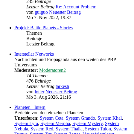
235
Beiträge
Letzter Beitrag
Re: Account Problem
von
guiguo
Neuester Beitrag
Mo 7. Nov 2022, 19:37
Projekt: Battle Planets - Stories
Themen
Beiträge
Letzter Beitrag
Interstellar Networks
Nachrichten und Propaganda aus den weiten des PBP
Universums
Moderator:
Moderatoren2
74
Themen
476
Beiträge
Letzter Beitrag
tarkesh
von
lotter
Neuester Beitrag
Mo 3. Aug 2026, 21:16
Planeten - Intern
Berichte von den einzelnen Planeten
Unterforen:
System Ceta
,
System Grando
,
System Khal
,
System Lyra
,
System Merpha
,
System Mystery
,
System
Nebula
,
System Red
,
System Thalia
,
System Tulon
,
System