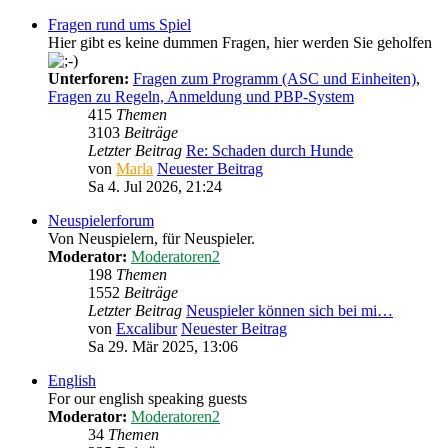
Fragen rund ums Spiel
Hier gibt es keine dummen Fragen, hier werden Sie geholfen
Unterforen:
Fragen zum Programm (ASC und Einheiten)
,
Fragen zu Regeln, Anmeldung und PBP-System
415
Themen
3103
Beiträge
Letzter Beitrag
Re: Schaden durch Hunde
von
Marla
Neuester Beitrag
Sa 4. Jul 2026, 21:24
Neuspielerforum
Von Neuspielern, für Neuspieler.
Moderator:
Moderatoren2
198
Themen
1552
Beiträge
Letzter Beitrag
Neuspieler können sich bei mi…
von
Excalibur
Neuester Beitrag
Sa 29. Mär 2025, 13:06
English
For our english speaking guests
Moderator:
Moderatoren2
34
Themen