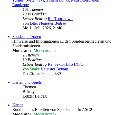
Turnus
,
System Tyr
,
System Zonas
,
Neuspielerplanet
,
Randzone
161
Themen
2904
Beiträge
Letzter Beitrag
Re: Tomahawk
von
lotter
Neuester Beitrag
Mo 11. Mai 2026, 21:40
Sonderspielzonen
Hinweise und Informationen zu den Sonderspielgebieten und
Sondermissionen
Moderator:
Moderatoren2
2
Themen
10
Beiträge
Letzter Beitrag
Re: Sektor B15 INFO
von
Snake
Neuester Beitrag
Do 20. Jan 2022, 20:39
Karten und Spiele
Themen
Beiträge
Letzter Beitrag
Karten
Rund um das Erstellen von Spielkarten für ASC2
Moderator:
Moderatoren2