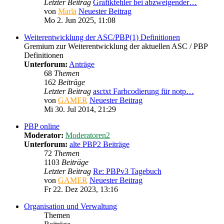
Letzter Beitrag
Grafikfehler bei abzweigender…
von
Marla
Neuester Beitrag
Mo 2. Jun 2025, 11:08
Weiterentwicklung der ASC/PBP(1) Definitionen
Gremium zur Weiterentwicklung der aktuellen ASC / PBP
Definitionen
Unterforum:
Anträge
68
Themen
162
Beiträge
Letzter Beitrag
asctxt Farbcodierung für notp…
von
GAMER
Neuester Beitrag
Mi 30. Jul 2014, 21:29
PBP online
Moderator:
Moderatoren2
Unterforum:
alte PBP2 Beiträge
72
Themen
1103
Beiträge
Letzter Beitrag
Re: PBPv3 Tagebuch
von
GAMER
Neuester Beitrag
Fr 22. Dez 2023, 13:16
Organisation und Verwaltung
Themen