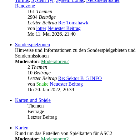
Turnus
,
System Tyr
,
System Zonas
,
Neuspielerplanet
,
Randzone
161
Themen
2904
Beiträge
Letzter Beitrag
Re: Tomahawk
von
lotter
Neuester Beitrag
Mo 11. Mai 2026, 21:40
Sonderspielzonen
Hinweise und Informationen zu den Sonderspielgebieten und
Sondermissionen
Moderator:
Moderatoren2
2
Themen
10
Beiträge
Letzter Beitrag
Re: Sektor B15 INFO
von
Snake
Neuester Beitrag
Do 20. Jan 2022, 20:39
Karten und Spiele
Themen
Beiträge
Letzter Beitrag
Karten
Rund um das Erstellen von Spielkarten für ASC2
Moderator:
Moderatoren2