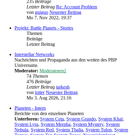
235
Beiträge
Letzter Beitrag
Re: Account Problem
von
guiguo
Neuester Beitrag
Mo 7. Nov 2022, 19:37
Projekt: Battle Planets - Stories
Themen
Beiträge
Letzter Beitrag
Interstellar Networks
Nachrichten und Propaganda aus den weiten des PBP
Universums
Moderator:
Moderatoren2
74
Themen
476
Beiträge
Letzter Beitrag
tarkesh
von
lotter
Neuester Beitrag
Mo 3. Aug 2026, 21:16
Planeten - Intern
Berichte von den einzelnen Planeten
Unterforen:
System Ceta
,
System Grando
,
System Khal
,
System Lyra
,
System Merpha
,
System Mystery
,
System
Nebula
,
System Red
,
System Thalia
,
System Tulon
,
System