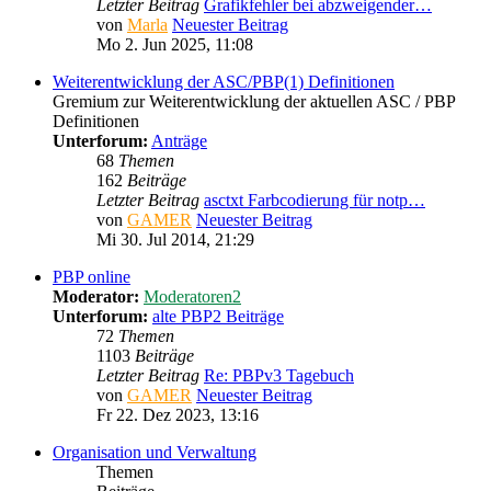
Letzter Beitrag
Grafikfehler bei abzweigender…
von
Marla
Neuester Beitrag
Mo 2. Jun 2025, 11:08
Weiterentwicklung der ASC/PBP(1) Definitionen
Gremium zur Weiterentwicklung der aktuellen ASC / PBP
Definitionen
Unterforum:
Anträge
68
Themen
162
Beiträge
Letzter Beitrag
asctxt Farbcodierung für notp…
von
GAMER
Neuester Beitrag
Mi 30. Jul 2014, 21:29
PBP online
Moderator:
Moderatoren2
Unterforum:
alte PBP2 Beiträge
72
Themen
1103
Beiträge
Letzter Beitrag
Re: PBPv3 Tagebuch
von
GAMER
Neuester Beitrag
Fr 22. Dez 2023, 13:16
Organisation und Verwaltung
Themen