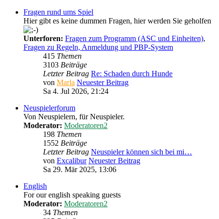
Fragen rund ums Spiel
Hier gibt es keine dummen Fragen, hier werden Sie geholfen
Unterforen:
Fragen zum Programm (ASC und Einheiten)
,
Fragen zu Regeln, Anmeldung und PBP-System
415
Themen
3103
Beiträge
Letzter Beitrag
Re: Schaden durch Hunde
von
Marla
Neuester Beitrag
Sa 4. Jul 2026, 21:24
Neuspielerforum
Von Neuspielern, für Neuspieler.
Moderator:
Moderatoren2
198
Themen
1552
Beiträge
Letzter Beitrag
Neuspieler können sich bei mi…
von
Excalibur
Neuester Beitrag
Sa 29. Mär 2025, 13:06
English
For our english speaking guests
Moderator:
Moderatoren2
34
Themen