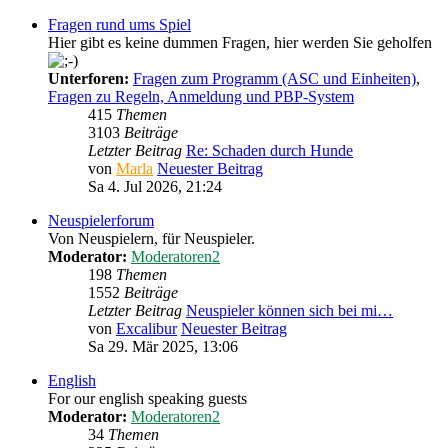
Fragen rund ums Spiel
Hier gibt es keine dummen Fragen, hier werden Sie geholfen
Unterforen:
Fragen zum Programm (ASC und Einheiten)
,
Fragen zu Regeln, Anmeldung und PBP-System
415
Themen
3103
Beiträge
Letzter Beitrag
Re: Schaden durch Hunde
von
Marla
Neuester Beitrag
Sa 4. Jul 2026, 21:24
Neuspielerforum
Von Neuspielern, für Neuspieler.
Moderator:
Moderatoren2
198
Themen
1552
Beiträge
Letzter Beitrag
Neuspieler können sich bei mi…
von
Excalibur
Neuester Beitrag
Sa 29. Mär 2025, 13:06
English
For our english speaking guests
Moderator:
Moderatoren2
34
Themen