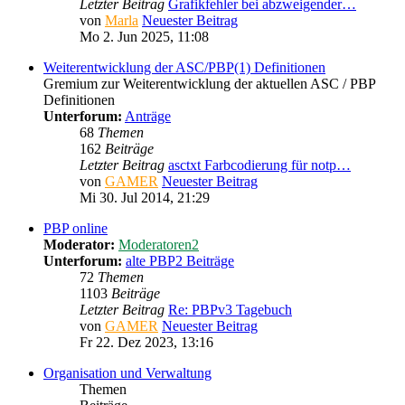
Letzter Beitrag
Grafikfehler bei abzweigender…
von
Marla
Neuester Beitrag
Mo 2. Jun 2025, 11:08
Weiterentwicklung der ASC/PBP(1) Definitionen
Gremium zur Weiterentwicklung der aktuellen ASC / PBP
Definitionen
Unterforum:
Anträge
68
Themen
162
Beiträge
Letzter Beitrag
asctxt Farbcodierung für notp…
von
GAMER
Neuester Beitrag
Mi 30. Jul 2014, 21:29
PBP online
Moderator:
Moderatoren2
Unterforum:
alte PBP2 Beiträge
72
Themen
1103
Beiträge
Letzter Beitrag
Re: PBPv3 Tagebuch
von
GAMER
Neuester Beitrag
Fr 22. Dez 2023, 13:16
Organisation und Verwaltung
Themen