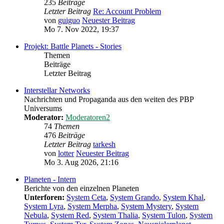
235
Beiträge
Letzter Beitrag
Re: Account Problem
von
guiguo
Neuester Beitrag
Mo 7. Nov 2022, 19:37
Projekt: Battle Planets - Stories
Themen
Beiträge
Letzter Beitrag
Interstellar Networks
Nachrichten und Propaganda aus den weiten des PBP
Universums
Moderator:
Moderatoren2
74
Themen
476
Beiträge
Letzter Beitrag
tarkesh
von
lotter
Neuester Beitrag
Mo 3. Aug 2026, 21:16
Planeten - Intern
Berichte von den einzelnen Planeten
Unterforen:
System Ceta
,
System Grando
,
System Khal
,
System Lyra
,
System Merpha
,
System Mystery
,
System
Nebula
,
System Red
,
System Thalia
,
System Tulon
,
System