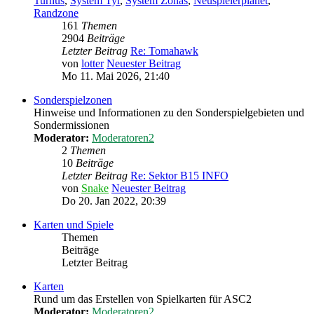
Turnus
,
System Tyr
,
System Zonas
,
Neuspielerplanet
,
Randzone
161
Themen
2904
Beiträge
Letzter Beitrag
Re: Tomahawk
von
lotter
Neuester Beitrag
Mo 11. Mai 2026, 21:40
Sonderspielzonen
Hinweise und Informationen zu den Sonderspielgebieten und
Sondermissionen
Moderator:
Moderatoren2
2
Themen
10
Beiträge
Letzter Beitrag
Re: Sektor B15 INFO
von
Snake
Neuester Beitrag
Do 20. Jan 2022, 20:39
Karten und Spiele
Themen
Beiträge
Letzter Beitrag
Karten
Rund um das Erstellen von Spielkarten für ASC2
Moderator:
Moderatoren2