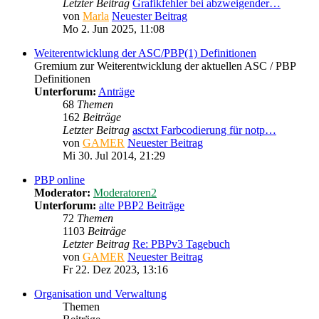
Letzter Beitrag
Grafikfehler bei abzweigender…
von
Marla
Neuester Beitrag
Mo 2. Jun 2025, 11:08
Weiterentwicklung der ASC/PBP(1) Definitionen
Gremium zur Weiterentwicklung der aktuellen ASC / PBP
Definitionen
Unterforum:
Anträge
68
Themen
162
Beiträge
Letzter Beitrag
asctxt Farbcodierung für notp…
von
GAMER
Neuester Beitrag
Mi 30. Jul 2014, 21:29
PBP online
Moderator:
Moderatoren2
Unterforum:
alte PBP2 Beiträge
72
Themen
1103
Beiträge
Letzter Beitrag
Re: PBPv3 Tagebuch
von
GAMER
Neuester Beitrag
Fr 22. Dez 2023, 13:16
Organisation und Verwaltung
Themen