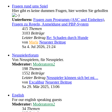
Fragen rund ums Spiel
Hier gibt es keine dummen Fragen, hier werden Sie geholfen
Unterforen:
Fragen zum Programm (ASC und Einheiten)
,
Fragen zu Regeln, Anmeldung und PBP-System
415
Themen
3103
Beiträge
Letzter Beitrag
Re: Schaden durch Hunde
von
Marla
Neuester Beitrag
Sa 4. Jul 2026, 21:24
Neuspielerforum
Von Neuspielern, für Neuspieler.
Moderator:
Moderatoren2
198
Themen
1552
Beiträge
Letzter Beitrag
Neuspieler können sich bei mi…
von
Excalibur
Neuester Beitrag
Sa 29. Mär 2025, 13:06
English
For our english speaking guests
Moderator:
Moderatoren2
34
Themen