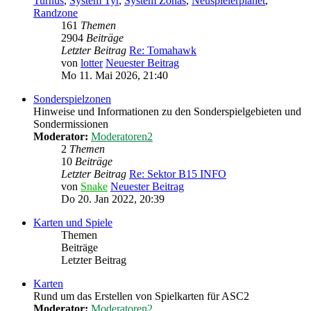
Turnus
,
System Tyr
,
System Zonas
,
Neuspielerplanet
,
Randzone
161
Themen
2904
Beiträge
Letzter Beitrag
Re: Tomahawk
von
lotter
Neuester Beitrag
Mo 11. Mai 2026, 21:40
Sonderspielzonen
Hinweise und Informationen zu den Sonderspielgebieten und
Sondermissionen
Moderator:
Moderatoren2
2
Themen
10
Beiträge
Letzter Beitrag
Re: Sektor B15 INFO
von
Snake
Neuester Beitrag
Do 20. Jan 2022, 20:39
Karten und Spiele
Themen
Beiträge
Letzter Beitrag
Karten
Rund um das Erstellen von Spielkarten für ASC2
Moderator:
Moderatoren2