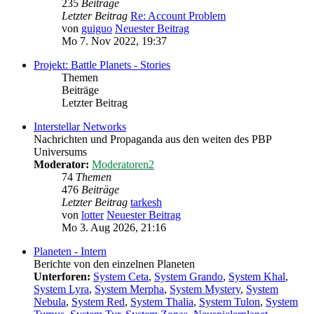
235
Beiträge
Letzter Beitrag
Re: Account Problem
von
guiguo
Neuester Beitrag
Mo 7. Nov 2022, 19:37
Projekt: Battle Planets - Stories
Themen
Beiträge
Letzter Beitrag
Interstellar Networks
Nachrichten und Propaganda aus den weiten des PBP
Universums
Moderator:
Moderatoren2
74
Themen
476
Beiträge
Letzter Beitrag
tarkesh
von
lotter
Neuester Beitrag
Mo 3. Aug 2026, 21:16
Planeten - Intern
Berichte von den einzelnen Planeten
Unterforen:
System Ceta
,
System Grando
,
System Khal
,
System Lyra
,
System Merpha
,
System Mystery
,
System
Nebula
,
System Red
,
System Thalia
,
System Tulon
,
System