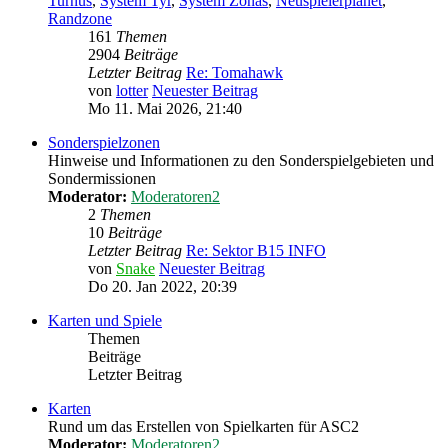
Turnus
,
System Tyr
,
System Zonas
,
Neuspielerplanet
,
Randzone
161
Themen
2904
Beiträge
Letzter Beitrag
Re: Tomahawk
von
lotter
Neuester Beitrag
Mo 11. Mai 2026, 21:40
Sonderspielzonen
Hinweise und Informationen zu den Sonderspielgebieten und
Sondermissionen
Moderator:
Moderatoren2
2
Themen
10
Beiträge
Letzter Beitrag
Re: Sektor B15 INFO
von
Snake
Neuester Beitrag
Do 20. Jan 2022, 20:39
Karten und Spiele
Themen
Beiträge
Letzter Beitrag
Karten
Rund um das Erstellen von Spielkarten für ASC2
Moderator:
Moderatoren2