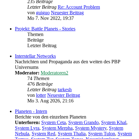
235
Beiträge
Letzter Beitrag
Re: Account Problem
von
guiguo
Neuester Beitrag
Mo 7. Nov 2022, 19:37
Projekt: Battle Planets - Stories
Themen
Beiträge
Letzter Beitrag
Interstellar Networks
Nachrichten und Propaganda aus den weiten des PBP
Universums
Moderator:
Moderatoren2
74
Themen
476
Beiträge
Letzter Beitrag
tarkesh
von
lotter
Neuester Beitrag
Mo 3. Aug 2026, 21:16
Planeten - Intern
Berichte von den einzelnen Planeten
Unterforen:
System Ceta
,
System Grando
,
System Khal
,
System Lyra
,
System Merpha
,
System Mystery
,
System
Nebula
,
System Red
,
System Thalia
,
System Tulon
,
System