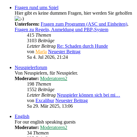
Fragen rund ums Spiel
Hier gibt es keine dummen Fragen, hier werden Sie geholfen
Unterforen:
Fragen zum Programm (ASC und Einheiten)
,
Fragen zu Regeln, Anmeldung und PBP-System
415
Themen
3103
Beiträge
Letzter Beitrag
Re: Schaden durch Hunde
von
Marla
Neuester Beitrag
Sa 4. Jul 2026, 21:24
Neuspielerforum
Von Neuspielern, für Neuspieler.
Moderator:
Moderatoren2
198
Themen
1552
Beiträge
Letzter Beitrag
Neuspieler können sich bei mi…
von
Excalibur
Neuester Beitrag
Sa 29. Mär 2025, 13:06
English
For our english speaking guests
Moderator:
Moderatoren2
34
Themen