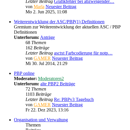
Letzter Beitrag
Grafikfehler bei abzweigender…
von
Marla
Neuester Beitrag
Mo 2. Jun 2025, 11:08
Weiterentwicklung der ASC/PBP(1) Definitionen
Gremium zur Weiterentwicklung der aktuellen ASC / PBP
Definitionen
Unterforum:
Anträge
68
Themen
162
Beiträge
Letzter Beitrag
asctxt Farbcodierung für notp…
von
GAMER
Neuester Beitrag
Mi 30. Jul 2014, 21:29
PBP online
Moderator:
Moderatoren2
Unterforum:
alte PBP2 Beiträge
72
Themen
1103
Beiträge
Letzter Beitrag
Re: PBPv3 Tagebuch
von
GAMER
Neuester Beitrag
Fr 22. Dez 2023, 13:16
Organisation und Verwaltung
Themen