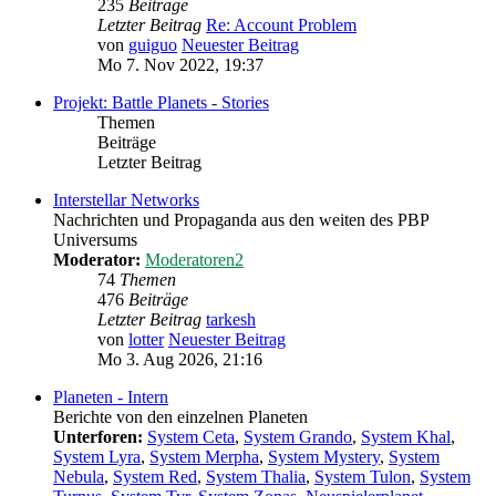
235
Beiträge
Letzter Beitrag
Re: Account Problem
von
guiguo
Neuester Beitrag
Mo 7. Nov 2022, 19:37
Projekt: Battle Planets - Stories
Themen
Beiträge
Letzter Beitrag
Interstellar Networks
Nachrichten und Propaganda aus den weiten des PBP
Universums
Moderator:
Moderatoren2
74
Themen
476
Beiträge
Letzter Beitrag
tarkesh
von
lotter
Neuester Beitrag
Mo 3. Aug 2026, 21:16
Planeten - Intern
Berichte von den einzelnen Planeten
Unterforen:
System Ceta
,
System Grando
,
System Khal
,
System Lyra
,
System Merpha
,
System Mystery
,
System
Nebula
,
System Red
,
System Thalia
,
System Tulon
,
System