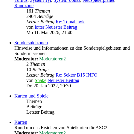
Turnus
,
System Tyr
,
System Zonas
,
Neuspielerplanet
,
Randzone
161
Themen
2904
Beiträge
Letzter Beitrag
Re: Tomahawk
von
lotter
Neuester Beitrag
Mo 11. Mai 2026, 21:40
Sonderspielzonen
Hinweise und Informationen zu den Sonderspielgebieten und
Sondermissionen
Moderator:
Moderatoren2
2
Themen
10
Beiträge
Letzter Beitrag
Re: Sektor B15 INFO
von
Snake
Neuester Beitrag
Do 20. Jan 2022, 20:39
Karten und Spiele
Themen
Beiträge
Letzter Beitrag
Karten
Rund um das Erstellen von Spielkarten für ASC2
Moderator:
Moderatoren2