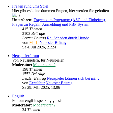
Fragen rund ums Spiel
Hier gibt es keine dummen Fragen, hier werden Sie geholfen
Unterforen:
Fragen zum Programm (ASC und Einheiten)
,
Fragen zu Regeln, Anmeldung und PBP-System
415
Themen
3103
Beiträge
Letzter Beitrag
Re: Schaden durch Hunde
von
Marla
Neuester Beitrag
Sa 4. Jul 2026, 21:24
Neuspielerforum
Von Neuspielern, für Neuspieler.
Moderator:
Moderatoren2
198
Themen
1552
Beiträge
Letzter Beitrag
Neuspieler können sich bei mi…
von
Excalibur
Neuester Beitrag
Sa 29. Mär 2025, 13:06
English
For our english speaking guests
Moderator:
Moderatoren2
34
Themen