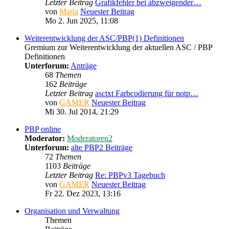
Letzter Beitrag
Grafikfehler bei abzweigender…
von
Marla
Neuester Beitrag
Mo 2. Jun 2025, 11:08
Weiterentwicklung der ASC/PBP(1) Definitionen
Gremium zur Weiterentwicklung der aktuellen ASC / PBP
Definitionen
Unterforum:
Anträge
68
Themen
162
Beiträge
Letzter Beitrag
asctxt Farbcodierung für notp…
von
GAMER
Neuester Beitrag
Mi 30. Jul 2014, 21:29
PBP online
Moderator:
Moderatoren2
Unterforum:
alte PBP2 Beiträge
72
Themen
1103
Beiträge
Letzter Beitrag
Re: PBPv3 Tagebuch
von
GAMER
Neuester Beitrag
Fr 22. Dez 2023, 13:16
Organisation und Verwaltung
Themen