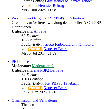
Letzter Beitrag
Grafikfehler bei abzweigender…
von
Marla
Neuester Beitrag
Mo 2. Jun 2025, 11:08
Weiterentwicklung der ASC/PBP(1) Definitionen
Gremium zur Weiterentwicklung der aktuellen ASC / PBP
Definitionen
Unterforum:
Anträge
68
Themen
162
Beiträge
Letzter Beitrag
asctxt Farbcodierung für notp…
von
GAMER
Neuester Beitrag
Mi 30. Jul 2014, 21:29
PBP online
Moderator:
Moderatoren2
Unterforum:
alte PBP2 Beiträge
72
Themen
1103
Beiträge
Letzter Beitrag
Re: PBPv3 Tagebuch
von
GAMER
Neuester Beitrag
Fr 22. Dez 2023, 13:16
Organisation und Verwaltung
Themen