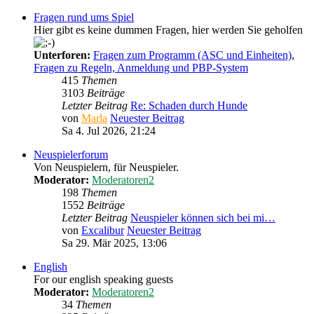
Fragen rund ums Spiel
Hier gibt es keine dummen Fragen, hier werden Sie geholfen
Unterforen:
Fragen zum Programm (ASC und Einheiten)
,
Fragen zu Regeln, Anmeldung und PBP-System
415
Themen
3103
Beiträge
Letzter Beitrag
Re: Schaden durch Hunde
von
Marla
Neuester Beitrag
Sa 4. Jul 2026, 21:24
Neuspielerforum
Von Neuspielern, für Neuspieler.
Moderator:
Moderatoren2
198
Themen
1552
Beiträge
Letzter Beitrag
Neuspieler können sich bei mi…
von
Excalibur
Neuester Beitrag
Sa 29. Mär 2025, 13:06
English
For our english speaking guests
Moderator:
Moderatoren2
34
Themen