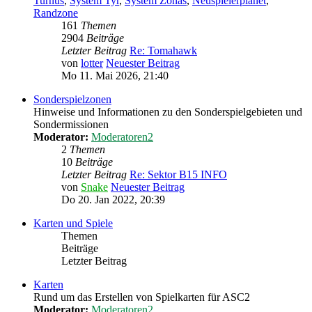
Turnus
,
System Tyr
,
System Zonas
,
Neuspielerplanet
,
Randzone
161
Themen
2904
Beiträge
Letzter Beitrag
Re: Tomahawk
von
lotter
Neuester Beitrag
Mo 11. Mai 2026, 21:40
Sonderspielzonen
Hinweise und Informationen zu den Sonderspielgebieten und
Sondermissionen
Moderator:
Moderatoren2
2
Themen
10
Beiträge
Letzter Beitrag
Re: Sektor B15 INFO
von
Snake
Neuester Beitrag
Do 20. Jan 2022, 20:39
Karten und Spiele
Themen
Beiträge
Letzter Beitrag
Karten
Rund um das Erstellen von Spielkarten für ASC2
Moderator:
Moderatoren2