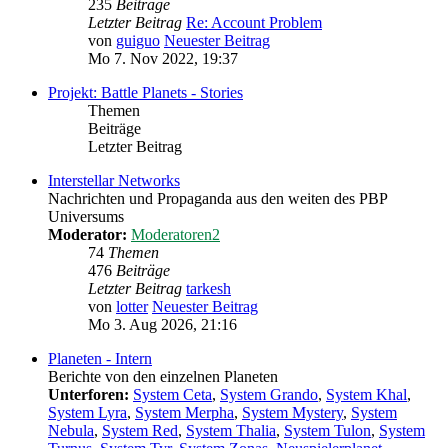
235
Beiträge
Letzter Beitrag
Re: Account Problem
von
guiguo
Neuester Beitrag
Mo 7. Nov 2022, 19:37
Projekt: Battle Planets - Stories
Themen
Beiträge
Letzter Beitrag
Interstellar Networks
Nachrichten und Propaganda aus den weiten des PBP
Universums
Moderator:
Moderatoren2
74
Themen
476
Beiträge
Letzter Beitrag
tarkesh
von
lotter
Neuester Beitrag
Mo 3. Aug 2026, 21:16
Planeten - Intern
Berichte von den einzelnen Planeten
Unterforen:
System Ceta
,
System Grando
,
System Khal
,
System Lyra
,
System Merpha
,
System Mystery
,
System
Nebula
,
System Red
,
System Thalia
,
System Tulon
,
System