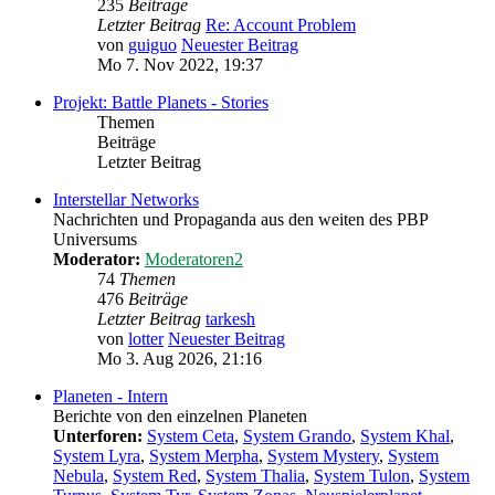
235
Beiträge
Letzter Beitrag
Re: Account Problem
von
guiguo
Neuester Beitrag
Mo 7. Nov 2022, 19:37
Projekt: Battle Planets - Stories
Themen
Beiträge
Letzter Beitrag
Interstellar Networks
Nachrichten und Propaganda aus den weiten des PBP
Universums
Moderator:
Moderatoren2
74
Themen
476
Beiträge
Letzter Beitrag
tarkesh
von
lotter
Neuester Beitrag
Mo 3. Aug 2026, 21:16
Planeten - Intern
Berichte von den einzelnen Planeten
Unterforen:
System Ceta
,
System Grando
,
System Khal
,
System Lyra
,
System Merpha
,
System Mystery
,
System
Nebula
,
System Red
,
System Thalia
,
System Tulon
,
System