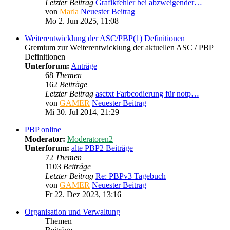
Letzter Beitrag
Grafikfehler bei abzweigender…
von
Marla
Neuester Beitrag
Mo 2. Jun 2025, 11:08
Weiterentwicklung der ASC/PBP(1) Definitionen
Gremium zur Weiterentwicklung der aktuellen ASC / PBP
Definitionen
Unterforum:
Anträge
68
Themen
162
Beiträge
Letzter Beitrag
asctxt Farbcodierung für notp…
von
GAMER
Neuester Beitrag
Mi 30. Jul 2014, 21:29
PBP online
Moderator:
Moderatoren2
Unterforum:
alte PBP2 Beiträge
72
Themen
1103
Beiträge
Letzter Beitrag
Re: PBPv3 Tagebuch
von
GAMER
Neuester Beitrag
Fr 22. Dez 2023, 13:16
Organisation und Verwaltung
Themen