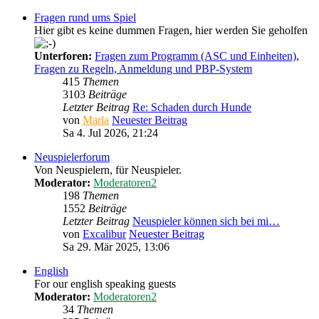
Fragen rund ums Spiel
Hier gibt es keine dummen Fragen, hier werden Sie geholfen
Unterforen:
Fragen zum Programm (ASC und Einheiten)
,
Fragen zu Regeln, Anmeldung und PBP-System
415
Themen
3103
Beiträge
Letzter Beitrag
Re: Schaden durch Hunde
von
Marla
Neuester Beitrag
Sa 4. Jul 2026, 21:24
Neuspielerforum
Von Neuspielern, für Neuspieler.
Moderator:
Moderatoren2
198
Themen
1552
Beiträge
Letzter Beitrag
Neuspieler können sich bei mi…
von
Excalibur
Neuester Beitrag
Sa 29. Mär 2025, 13:06
English
For our english speaking guests
Moderator:
Moderatoren2
34
Themen