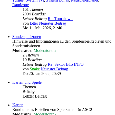
Turnus
,
System Tyr
,
System Zonas
,
Neuspielerplanet
,
Randzone
161
Themen
2904
Beiträge
Letzter Beitrag
Re: Tomahawk
von
lotter
Neuester Beitrag
Mo 11. Mai 2026, 21:40
Sonderspielzonen
Hinweise und Informationen zu den Sonderspielgebieten und
Sondermissionen
Moderator:
Moderatoren2
2
Themen
10
Beiträge
Letzter Beitrag
Re: Sektor B15 INFO
von
Snake
Neuester Beitrag
Do 20. Jan 2022, 20:39
Karten und Spiele
Themen
Beiträge
Letzter Beitrag
Karten
Rund um das Erstellen von Spielkarten für ASC2
Moderator:
Moderatoren2