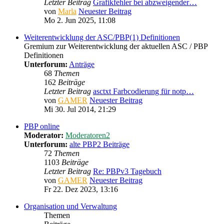
Letzter Beitrag
Grafikfehler bei abzweigender…
von
Marla
Neuester Beitrag
Mo 2. Jun 2025, 11:08
Weiterentwicklung der ASC/PBP(1) Definitionen
Gremium zur Weiterentwicklung der aktuellen ASC / PBP
Definitionen
Unterforum:
Anträge
68
Themen
162
Beiträge
Letzter Beitrag
asctxt Farbcodierung für notp…
von
GAMER
Neuester Beitrag
Mi 30. Jul 2014, 21:29
PBP online
Moderator:
Moderatoren2
Unterforum:
alte PBP2 Beiträge
72
Themen
1103
Beiträge
Letzter Beitrag
Re: PBPv3 Tagebuch
von
GAMER
Neuester Beitrag
Fr 22. Dez 2023, 13:16
Organisation und Verwaltung
Themen