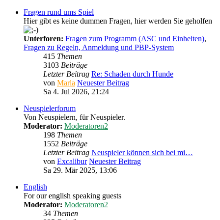
Fragen rund ums Spiel
Hier gibt es keine dummen Fragen, hier werden Sie geholfen
Unterforen:
Fragen zum Programm (ASC und Einheiten)
,
Fragen zu Regeln, Anmeldung und PBP-System
415
Themen
3103
Beiträge
Letzter Beitrag
Re: Schaden durch Hunde
von
Marla
Neuester Beitrag
Sa 4. Jul 2026, 21:24
Neuspielerforum
Von Neuspielern, für Neuspieler.
Moderator:
Moderatoren2
198
Themen
1552
Beiträge
Letzter Beitrag
Neuspieler können sich bei mi…
von
Excalibur
Neuester Beitrag
Sa 29. Mär 2025, 13:06
English
For our english speaking guests
Moderator:
Moderatoren2
34
Themen