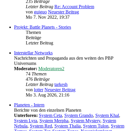
235
Beiträge
Letzter Beitrag
Re: Account Problem
von
guiguo
Neuester Beitrag
Mo 7. Nov 2022, 19:37
Projekt: Battle Planets - Stories
Themen
Beiträge
Letzter Beitrag
Interstellar Networks
Nachrichten und Propaganda aus den weiten des PBP
Universums
Moderator:
Moderatoren2
74
Themen
476
Beiträge
Letzter Beitrag
tarkesh
von
lotter
Neuester Beitrag
Mo 3. Aug 2026, 21:16
Planeten - Intern
Berichte von den einzelnen Planeten
Unterforen:
System Ceta
,
System Grando
,
System Khal
,
System Lyra
,
System Merpha
,
System Mystery
,
System
Nebula
,
System Red
,
System Thalia
,
System Tulon
,
System