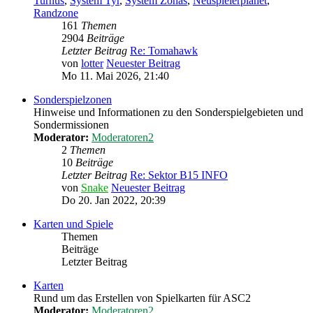
Turnus
,
System Tyr
,
System Zonas
,
Neuspielerplanet
,
Randzone
161
Themen
2904
Beiträge
Letzter Beitrag
Re: Tomahawk
von
lotter
Neuester Beitrag
Mo 11. Mai 2026, 21:40
Sonderspielzonen
Hinweise und Informationen zu den Sonderspielgebieten und
Sondermissionen
Moderator:
Moderatoren2
2
Themen
10
Beiträge
Letzter Beitrag
Re: Sektor B15 INFO
von
Snake
Neuester Beitrag
Do 20. Jan 2022, 20:39
Karten und Spiele
Themen
Beiträge
Letzter Beitrag
Karten
Rund um das Erstellen von Spielkarten für ASC2
Moderator:
Moderatoren2