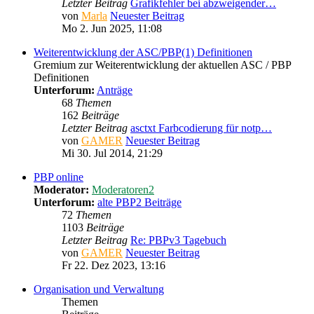
Letzter Beitrag
Grafikfehler bei abzweigender…
von
Marla
Neuester Beitrag
Mo 2. Jun 2025, 11:08
Weiterentwicklung der ASC/PBP(1) Definitionen
Gremium zur Weiterentwicklung der aktuellen ASC / PBP
Definitionen
Unterforum:
Anträge
68
Themen
162
Beiträge
Letzter Beitrag
asctxt Farbcodierung für notp…
von
GAMER
Neuester Beitrag
Mi 30. Jul 2014, 21:29
PBP online
Moderator:
Moderatoren2
Unterforum:
alte PBP2 Beiträge
72
Themen
1103
Beiträge
Letzter Beitrag
Re: PBPv3 Tagebuch
von
GAMER
Neuester Beitrag
Fr 22. Dez 2023, 13:16
Organisation und Verwaltung
Themen