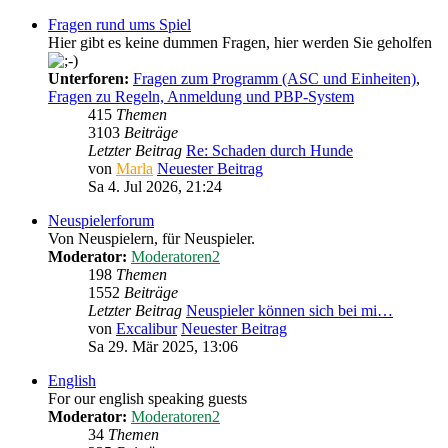
Fragen rund ums Spiel
Hier gibt es keine dummen Fragen, hier werden Sie geholfen
Unterforen:
Fragen zum Programm (ASC und Einheiten)
,
Fragen zu Regeln, Anmeldung und PBP-System
415
Themen
3103
Beiträge
Letzter Beitrag
Re: Schaden durch Hunde
von
Marla
Neuester Beitrag
Sa 4. Jul 2026, 21:24
Neuspielerforum
Von Neuspielern, für Neuspieler.
Moderator:
Moderatoren2
198
Themen
1552
Beiträge
Letzter Beitrag
Neuspieler können sich bei mi…
von
Excalibur
Neuester Beitrag
Sa 29. Mär 2025, 13:06
English
For our english speaking guests
Moderator:
Moderatoren2
34
Themen