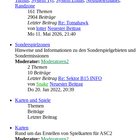
Turnus
,
System Tyr
,
System Zonas
,
Neuspielerplanet
,
Randzone
161
Themen
2904
Beiträge
Letzter Beitrag
Re: Tomahawk
von
lotter
Neuester Beitrag
Mo 11. Mai 2026, 21:40
Sonderspielzonen
Hinweise und Informationen zu den Sonderspielgebieten und
Sondermissionen
Moderator:
Moderatoren2
2
Themen
10
Beiträge
Letzter Beitrag
Re: Sektor B15 INFO
von
Snake
Neuester Beitrag
Do 20. Jan 2022, 20:39
Karten und Spiele
Themen
Beiträge
Letzter Beitrag
Karten
Rund um das Erstellen von Spielkarten für ASC2
Moderator:
Moderatoren2