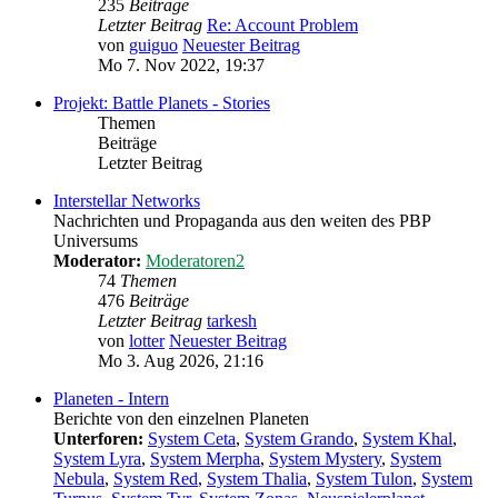
235
Beiträge
Letzter Beitrag
Re: Account Problem
von
guiguo
Neuester Beitrag
Mo 7. Nov 2022, 19:37
Projekt: Battle Planets - Stories
Themen
Beiträge
Letzter Beitrag
Interstellar Networks
Nachrichten und Propaganda aus den weiten des PBP
Universums
Moderator:
Moderatoren2
74
Themen
476
Beiträge
Letzter Beitrag
tarkesh
von
lotter
Neuester Beitrag
Mo 3. Aug 2026, 21:16
Planeten - Intern
Berichte von den einzelnen Planeten
Unterforen:
System Ceta
,
System Grando
,
System Khal
,
System Lyra
,
System Merpha
,
System Mystery
,
System
Nebula
,
System Red
,
System Thalia
,
System Tulon
,
System