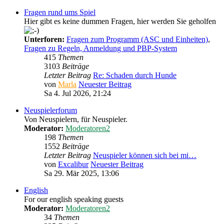
Fragen rund ums Spiel
Hier gibt es keine dummen Fragen, hier werden Sie geholfen
Unterforen:
Fragen zum Programm (ASC und Einheiten)
,
Fragen zu Regeln, Anmeldung und PBP-System
415
Themen
3103
Beiträge
Letzter Beitrag
Re: Schaden durch Hunde
von
Marla
Neuester Beitrag
Sa 4. Jul 2026, 21:24
Neuspielerforum
Von Neuspielern, für Neuspieler.
Moderator:
Moderatoren2
198
Themen
1552
Beiträge
Letzter Beitrag
Neuspieler können sich bei mi…
von
Excalibur
Neuester Beitrag
Sa 29. Mär 2025, 13:06
English
For our english speaking guests
Moderator:
Moderatoren2
34
Themen