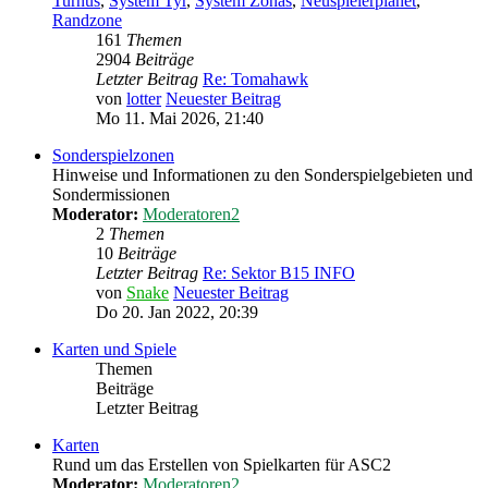
Turnus
,
System Tyr
,
System Zonas
,
Neuspielerplanet
,
Randzone
161
Themen
2904
Beiträge
Letzter Beitrag
Re: Tomahawk
von
lotter
Neuester Beitrag
Mo 11. Mai 2026, 21:40
Sonderspielzonen
Hinweise und Informationen zu den Sonderspielgebieten und
Sondermissionen
Moderator:
Moderatoren2
2
Themen
10
Beiträge
Letzter Beitrag
Re: Sektor B15 INFO
von
Snake
Neuester Beitrag
Do 20. Jan 2022, 20:39
Karten und Spiele
Themen
Beiträge
Letzter Beitrag
Karten
Rund um das Erstellen von Spielkarten für ASC2
Moderator:
Moderatoren2