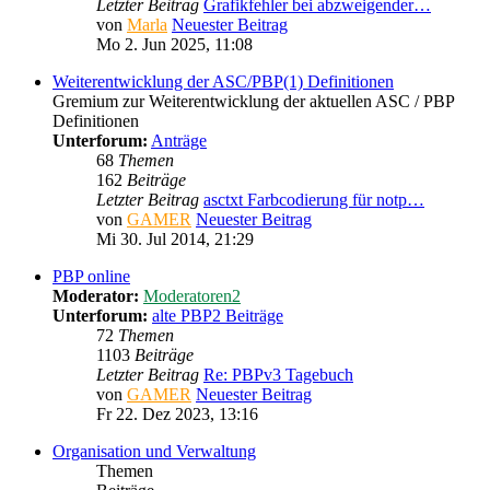
Letzter Beitrag
Grafikfehler bei abzweigender…
von
Marla
Neuester Beitrag
Mo 2. Jun 2025, 11:08
Weiterentwicklung der ASC/PBP(1) Definitionen
Gremium zur Weiterentwicklung der aktuellen ASC / PBP
Definitionen
Unterforum:
Anträge
68
Themen
162
Beiträge
Letzter Beitrag
asctxt Farbcodierung für notp…
von
GAMER
Neuester Beitrag
Mi 30. Jul 2014, 21:29
PBP online
Moderator:
Moderatoren2
Unterforum:
alte PBP2 Beiträge
72
Themen
1103
Beiträge
Letzter Beitrag
Re: PBPv3 Tagebuch
von
GAMER
Neuester Beitrag
Fr 22. Dez 2023, 13:16
Organisation und Verwaltung
Themen