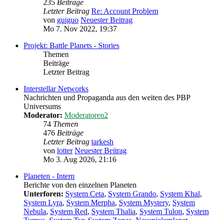
235
Beiträge
Letzter Beitrag
Re: Account Problem
von
guiguo
Neuester Beitrag
Mo 7. Nov 2022, 19:37
Projekt: Battle Planets - Stories
Themen
Beiträge
Letzter Beitrag
Interstellar Networks
Nachrichten und Propaganda aus den weiten des PBP
Universums
Moderator:
Moderatoren2
74
Themen
476
Beiträge
Letzter Beitrag
tarkesh
von
lotter
Neuester Beitrag
Mo 3. Aug 2026, 21:16
Planeten - Intern
Berichte von den einzelnen Planeten
Unterforen:
System Ceta
,
System Grando
,
System Khal
,
System Lyra
,
System Merpha
,
System Mystery
,
System
Nebula
,
System Red
,
System Thalia
,
System Tulon
,
System