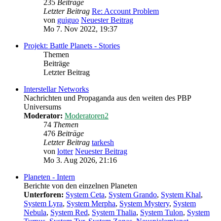
235
Beiträge
Letzter Beitrag
Re: Account Problem
von
guiguo
Neuester Beitrag
Mo 7. Nov 2022, 19:37
Projekt: Battle Planets - Stories
Themen
Beiträge
Letzter Beitrag
Interstellar Networks
Nachrichten und Propaganda aus den weiten des PBP
Universums
Moderator:
Moderatoren2
74
Themen
476
Beiträge
Letzter Beitrag
tarkesh
von
lotter
Neuester Beitrag
Mo 3. Aug 2026, 21:16
Planeten - Intern
Berichte von den einzelnen Planeten
Unterforen:
System Ceta
,
System Grando
,
System Khal
,
System Lyra
,
System Merpha
,
System Mystery
,
System
Nebula
,
System Red
,
System Thalia
,
System Tulon
,
System