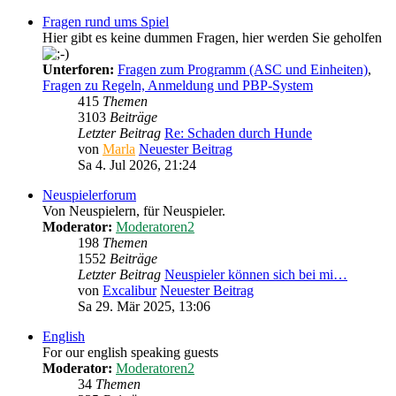
Fragen rund ums Spiel
Hier gibt es keine dummen Fragen, hier werden Sie geholfen
Unterforen:
Fragen zum Programm (ASC und Einheiten)
,
Fragen zu Regeln, Anmeldung und PBP-System
415
Themen
3103
Beiträge
Letzter Beitrag
Re: Schaden durch Hunde
von
Marla
Neuester Beitrag
Sa 4. Jul 2026, 21:24
Neuspielerforum
Von Neuspielern, für Neuspieler.
Moderator:
Moderatoren2
198
Themen
1552
Beiträge
Letzter Beitrag
Neuspieler können sich bei mi…
von
Excalibur
Neuester Beitrag
Sa 29. Mär 2025, 13:06
English
For our english speaking guests
Moderator:
Moderatoren2
34
Themen