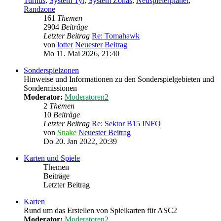
Turnus
,
System Tyr
,
System Zonas
,
Neuspielerplanet
,
Randzone
161
Themen
2904
Beiträge
Letzter Beitrag
Re: Tomahawk
von
lotter
Neuester Beitrag
Mo 11. Mai 2026, 21:40
Sonderspielzonen
Hinweise und Informationen zu den Sonderspielgebieten und
Sondermissionen
Moderator:
Moderatoren2
2
Themen
10
Beiträge
Letzter Beitrag
Re: Sektor B15 INFO
von
Snake
Neuester Beitrag
Do 20. Jan 2022, 20:39
Karten und Spiele
Themen
Beiträge
Letzter Beitrag
Karten
Rund um das Erstellen von Spielkarten für ASC2
Moderator:
Moderatoren2