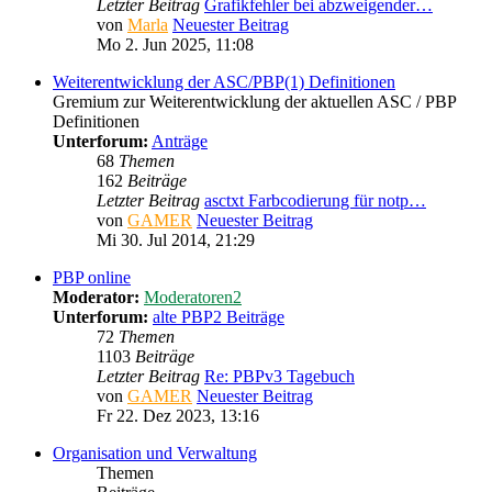
Letzter Beitrag
Grafikfehler bei abzweigender…
von
Marla
Neuester Beitrag
Mo 2. Jun 2025, 11:08
Weiterentwicklung der ASC/PBP(1) Definitionen
Gremium zur Weiterentwicklung der aktuellen ASC / PBP
Definitionen
Unterforum:
Anträge
68
Themen
162
Beiträge
Letzter Beitrag
asctxt Farbcodierung für notp…
von
GAMER
Neuester Beitrag
Mi 30. Jul 2014, 21:29
PBP online
Moderator:
Moderatoren2
Unterforum:
alte PBP2 Beiträge
72
Themen
1103
Beiträge
Letzter Beitrag
Re: PBPv3 Tagebuch
von
GAMER
Neuester Beitrag
Fr 22. Dez 2023, 13:16
Organisation und Verwaltung
Themen