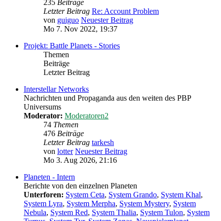
235
Beiträge
Letzter Beitrag
Re: Account Problem
von
guiguo
Neuester Beitrag
Mo 7. Nov 2022, 19:37
Projekt: Battle Planets - Stories
Themen
Beiträge
Letzter Beitrag
Interstellar Networks
Nachrichten und Propaganda aus den weiten des PBP
Universums
Moderator:
Moderatoren2
74
Themen
476
Beiträge
Letzter Beitrag
tarkesh
von
lotter
Neuester Beitrag
Mo 3. Aug 2026, 21:16
Planeten - Intern
Berichte von den einzelnen Planeten
Unterforen:
System Ceta
,
System Grando
,
System Khal
,
System Lyra
,
System Merpha
,
System Mystery
,
System
Nebula
,
System Red
,
System Thalia
,
System Tulon
,
System