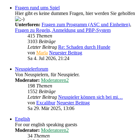
Fragen rund ums Spiel
Hier gibt es keine dummen Fragen, hier werden Sie geholfen
Unterforen:
Fragen zum Programm (ASC und Einheiten)
,
Fragen zu Regeln, Anmeldung und PBP-System
415
Themen
3103
Beiträge
Letzter Beitrag
Re: Schaden durch Hunde
von
Marla
Neuester Beitrag
Sa 4. Jul 2026, 21:24
Neuspielerforum
Von Neuspielern, für Neuspieler.
Moderator:
Moderatoren2
198
Themen
1552
Beiträge
Letzter Beitrag
Neuspieler können sich bei mi…
von
Excalibur
Neuester Beitrag
Sa 29. Mär 2025, 13:06
English
For our english speaking guests
Moderator:
Moderatoren2
34
Themen