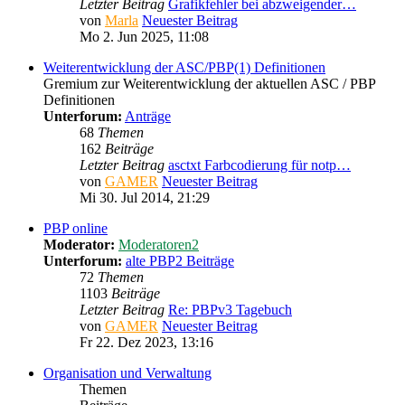
Letzter Beitrag
Grafikfehler bei abzweigender…
von
Marla
Neuester Beitrag
Mo 2. Jun 2025, 11:08
Weiterentwicklung der ASC/PBP(1) Definitionen
Gremium zur Weiterentwicklung der aktuellen ASC / PBP
Definitionen
Unterforum:
Anträge
68
Themen
162
Beiträge
Letzter Beitrag
asctxt Farbcodierung für notp…
von
GAMER
Neuester Beitrag
Mi 30. Jul 2014, 21:29
PBP online
Moderator:
Moderatoren2
Unterforum:
alte PBP2 Beiträge
72
Themen
1103
Beiträge
Letzter Beitrag
Re: PBPv3 Tagebuch
von
GAMER
Neuester Beitrag
Fr 22. Dez 2023, 13:16
Organisation und Verwaltung
Themen