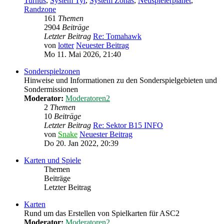
Turnus
,
System Tyr
,
System Zonas
,
Neuspielerplanet
,
Randzone
161
Themen
2904
Beiträge
Letzter Beitrag
Re: Tomahawk
von
lotter
Neuester Beitrag
Mo 11. Mai 2026, 21:40
Sonderspielzonen
Hinweise und Informationen zu den Sonderspielgebieten und
Sondermissionen
Moderator:
Moderatoren2
2
Themen
10
Beiträge
Letzter Beitrag
Re: Sektor B15 INFO
von
Snake
Neuester Beitrag
Do 20. Jan 2022, 20:39
Karten und Spiele
Themen
Beiträge
Letzter Beitrag
Karten
Rund um das Erstellen von Spielkarten für ASC2
Moderator:
Moderatoren2